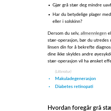
Gjør grå stær deg mindre uav
Har du betydelige plager med å
eller i solskinn?
Dersom du selv,
allmennlegen
el
stær-operasjon, bør du utredes
linsen din for å bekrefte diagno
dine ikke skyldes andre øyesykdom
stær-operasjon vil ha ønsket effe
(Litteratur)
Makuladegenerasjon
Diabetes retinopati
Hvordan foregår grå st