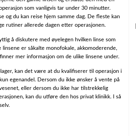
eoperasjon som vanligvis tar under 30 minutter.
lse og du kan reise hjem samme dag. De fleste kan
ge rutiner allerede dagen etter operasjonen.
ttig å diskutere med øyelegen hvilken linse som
te linsene er såkalte monofokale, akkomoderende,
u finner mer informasjon om de ulike linsene under.
ger, kan det være at du kvalifiserer til operasjon i
 du kun egenandel. Dersom du ikke ønsker å vente på
vesenet, eller dersom du ikke har tilstrekkelig
erasjonen, kan du utføre den hos privat klinikk. I så
selv.