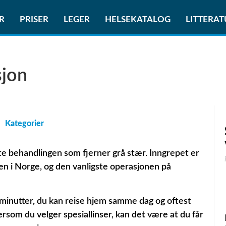
R
PRISER
LEGER
HELSEKATALOG
LITTERA
sjon
Kategorier
e behandlingen som fjerner grå stær. Inngrepet er
en i Norge, og den vanligste operasjonen på
 minutter, du kan reise hjem samme dag og oftest
rsom du velger spesiallinser, kan det være at du får