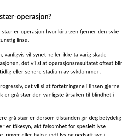
 stær-operasjon?
stær er operasjon hvor kirurgen fjerner den syke
unstig linse.
 vanligvis vil synet heller ikke ta varig skade
jonen, det vil si at operasjonsresultatet oftest blir
tidlig eller senere stadium av sykdommen.
ogressiv, det vil si at fortetningene i linsen gjerne
k er grå stær den vanligste årsaken til blindhet i
ere grå stær er dersom tilstanden gir deg betydelig
 er tåkesyn, økt følsomhet for spesielt lyse
, ringer eller halo rundt lys og nedsatt syn i