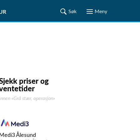
TUR
Sjekk priser og
ventetider
innen «Grå stær, operasjon»
Medi3 Ålesund