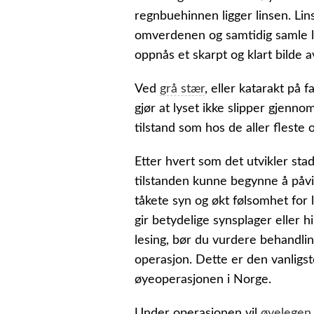
regnbuehinnen ligger linsen. Lin
omverdenen og samtidig samle lys
oppnås et skarpt og klart bilde
Ved
grå stær
, eller katarakt på 
gjør at lyset ikke slipper gjenno
tilstand som hos de aller fleste
Etter hvert som det utvikler stadi
tilstanden kunne begynne å påvi
tåkete syn og økt følsomhet for 
gir betydelige synsplager eller hi
lesing, bør du vurdere behandli
operasjon. Dette er den vanligs
øyeoperasjonen i Norge.
Under operasjonen vil
øyelegen