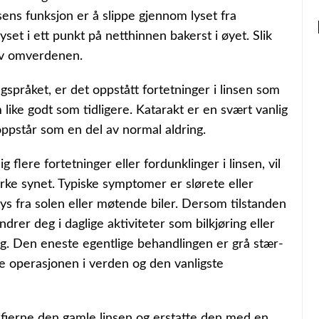
sens funksjon er å slippe gjennom lyset fra
et i ett punkt på netthinnen bakerst i øyet. Slik
 av omverdenen.
fagspråket, er det oppstått fortetninger i linsen som
m like godt som tidligere. Katarakt er en svært vanlig
 oppstår som en del av normal aldring.
g flere fortetninger eller fordunklinger i linsen, vil
rke synet. Typiske symptomer er slørete eller
lys fra solen eller møtende biler. Dersom tilstanden
ndrer deg i daglige aktiviteter som bilkjøring eller
ng. Den eneste egentlige behandlingen er grå stær-
te operasjonen i verden og den vanligste
fjerne den gamle linsen og erstatte den med en