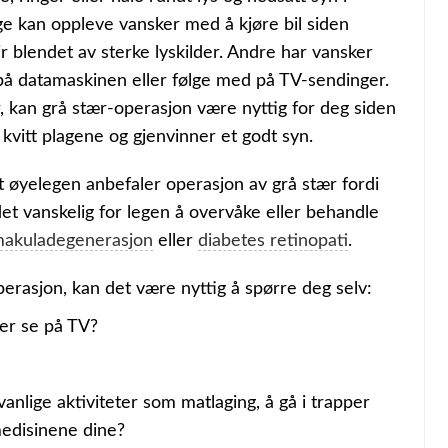
e kan oppleve vansker med å kjøre bil siden
r blendet av sterke lyskilder. Andre har vansker
 på datamaskinen eller følge med på TV-sendinger.
, kan grå stær-operasjon være nyttig for deg siden
 kvitt plagene og gjenvinner et godt syn.
 øyelegen anbefaler operasjon av grå stær fordi
det vanskelig for legen å overvåke eller behandle
akuladegenerasjon
eller
diabetes retinopati
.
rasjon, kan det være nyttig å spørre deg selv:
ler se på TV?
nlige aktiviteter som matlaging, å gå i trapper
 medisinene dine?