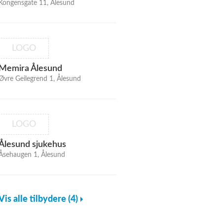
Kongensgate 11, Ålesund
LOGO
Memira Ålesund
Øvre Geilegrend 1, Ålesund
LOGO
Ålesund sjukehus
Åsehaugen 1, Ålesund
Vis alle tilbydere (4)