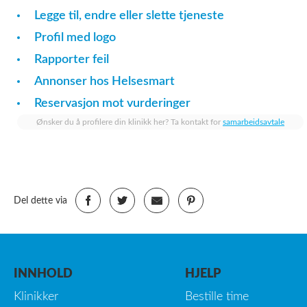
Legge til, endre eller slette tjeneste
Profil med logo
Rapporter feil
Annonser hos Helsesmart
Reservasjon mot vurderinger
Ønsker du å profilere din klinikk her? Ta kontakt for
samarbeidsavtale
Del dette via
INNHOLD
HJELP
Klinikker
Bestille time