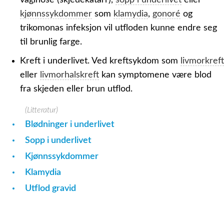
vaginose (skjedekatarr),
sopp i underlivet
eller
kjønnssykdommer
som
klamydia
,
gonoré
og
trikomonas infeksjon vil utfloden kunne endre seg
til brunlig farge.
Kreft i underlivet.
Ved kreftsykdom som
livmorkreft
eller
livmorhalskreft
kan symptomene være blod
fra skjeden eller brun utflod.
(Litteratur)
Blødninger i underlivet
Sopp i underlivet
Kjønnssykdommer
Klamydia
Utflod gravid