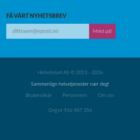
FÅ VÅRT NYHETSBREV
Meld på!
HelseSmart AS © 2013 - 2026
Sammenlign helsetjenester nær deg!
Brukervilkår
Personvern
Om oss
Org.nr 916 907 354