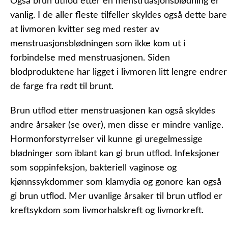
Også brun utflod etter en menstruasjonsblødning er
vanlig. I de aller fleste tilfeller skyldes også dette bare
at livmoren kvitter seg med rester av
menstruasjonsblødningen som ikke kom ut i
forbindelse med menstruasjonen. Siden
blodproduktene har ligget i livmoren litt lengre endrer
de farge fra rødt til brunt.
Brun utflod etter menstruasjonen kan også skyldes
andre årsaker (se over), men disse er mindre vanlige.
Hormonforstyrrelser vil kunne gi uregelmessige
blødninger som iblant kan gi brun utflod. Infeksjoner
som soppinfeksjon, bakteriell vaginose og
kjønnssykdommer som klamydia og gonore kan også
gi brun utflod. Mer uvanlige årsaker til brun utflod er
kreftsykdom som livmorhalskreft og livmorkreft.