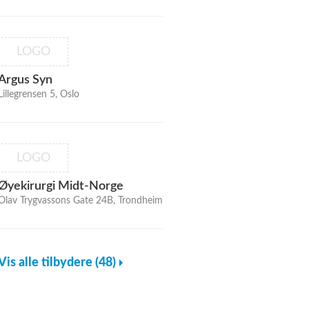
LOGO
Argus Syn
Lillegrensen 5, Oslo
LOGO
Øyekirurgi Midt-Norge
Olav Trygvassons Gate 24B, Trondheim
Vis alle tilbydere (48)