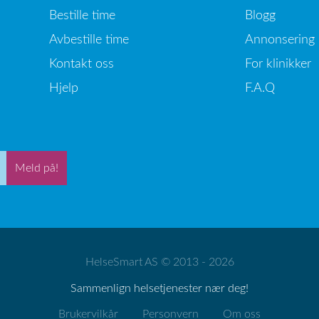
Bestille time
Blogg
Avbestille time
Annonsering
Kontakt oss
For klinikker
Hjelp
F.A.Q
Meld på!
HelseSmart AS © 2013 - 2026
Sammenlign helsetjenester nær deg!
Brukervilkår
Personvern
Om oss