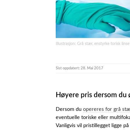
Illustrasjon: Grå stær, enstyrke torisk linse
Sist oppdatert: 28. Mai 2017
Høyere pris dersom du ø
Dersom du
opereres for grå stæ
eventuelle toriske eller multifok
Vanligvis vil pristillegget ligge 