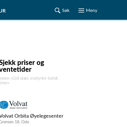
TUR
Sjekk priser og
ventetider
innen «Grå stær, enstyrke torisk
linse»
Volvat Orbita Øyelegesenter
Grensen 18, Oslo