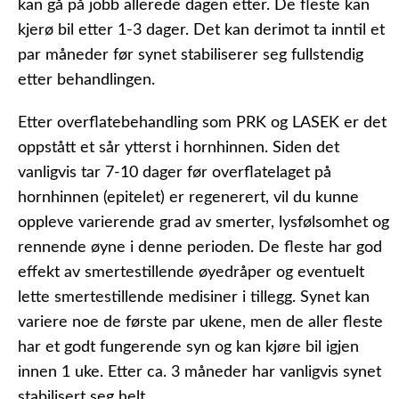
kan gå på jobb allerede dagen etter. De fleste kan
kjerø bil etter 1-3 dager. Det kan derimot ta inntil et
par måneder før synet stabiliserer seg fullstendig
etter behandlingen.
Etter overflatebehandling som PRK og LASEK er det
oppstått et sår ytterst i hornhinnen. Siden det
vanligvis tar 7-10 dager før overflatelaget på
hornhinnen (epitelet) er regenerert, vil du kunne
oppleve varierende grad av smerter, lysfølsomhet og
rennende øyne i denne perioden. De fleste har god
effekt av smertestillende øyedråper og eventuelt
lette smertestillende medisiner i tillegg. Synet kan
variere noe de første par ukene, men de aller fleste
har et godt fungerende syn og kan kjøre bil igjen
innen 1 uke. Etter ca. 3 måneder har vanligvis synet
stabilisert seg helt.