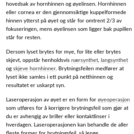
hovedsak av hornhinnen og øyelinsen. Hornhinnen
eller cornea er den gjennomsiktige kuppelformede
hinnen ytterst på øyet og står for omtrent 2/3 av
fokuseringen, mens øyelinsen som ligger bak pupillen
står for resten.
Dersom lyset brytes for mye, for lite eller brytes
skjevt, oppstår henholdsvis
nærsynthet
,
langsynthet
og
skjeve hornhinner
. Brytningsfeilen medfører at
lyset ikke samles i ett punkt på netthinnen og
resultatet er uskarpt syn.
Laseroperasjon av øyet er en form for
øyeoperasjon
som utføres for å korrigere brytningsfeil som gjør at
du er avhengig av briller eller kontaktlinser i
hverdagen. Laseroperasjonen kan behandle de aller
fleste former for brytningsfeil, så lenge