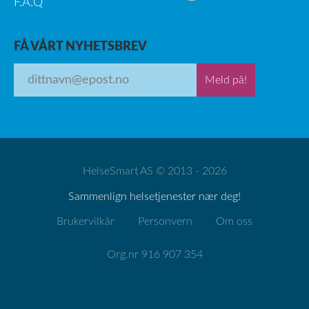
F.A.Q
FÅ VÅRT NYHETSBREV
Meld på!
HelseSmart AS © 2013 - 2026
Sammenlign helsetjenester nær deg!
Brukervilkår
Personvern
Om oss
Org.nr 916 907 354