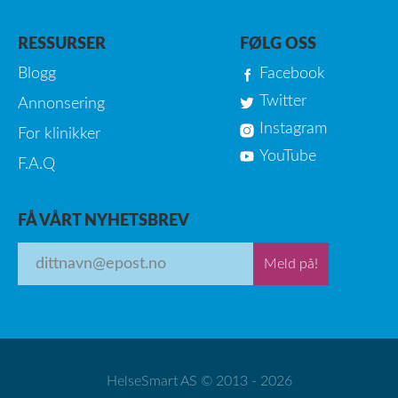
RESSURSER
FØLG OSS
Blogg
Facebook
Twitter
Annonsering
Instagram
For klinikker
YouTube
F.A.Q
FÅ VÅRT NYHETSBREV
Meld på!
HelseSmart AS © 2013 - 2026