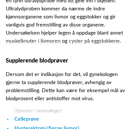
en tynn ultralydprobe med litt gele inn i skjeden.
Ultralydproben kommer da nærme de indre
kjønnsorganene som livmor og eggstokker og gir
vanligvis god fremstilling av disse organene.
Undersøkelsen hjelper legen å oppdage blant annet
muskelknuter i livmoren
og
cyster på eggstokkene
.
Supplerende blodprøver
Dersom det er indikasjon for det, vil gynekologen
gjerne ta supplerende blodprøver, avhengig av
problemstilling. Dette kan være for eksempel mål av
blodprosent eller antistoffer mot virus.
(Tjenester / behandlinger)
Celleprøve
Hysterektomi (fjerne livmor)