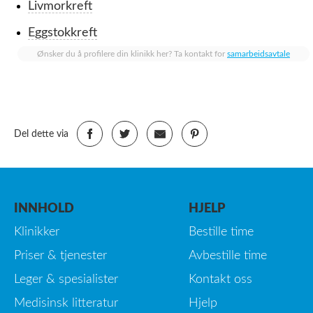
Livmorkreft
Eggstokkreft
Ønsker du å profilere din klinikk her? Ta kontakt for
samarbeidsavtale
Del dette via
INNHOLD
HJELP
Klinikker
Bestille time
Priser & tjenester
Avbestille time
Leger & spesialister
Kontakt oss
Medisinsk litteratur
Hjelp