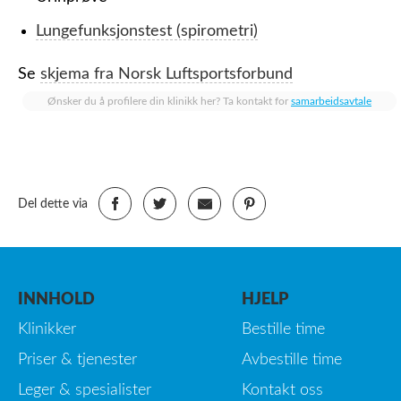
Lungefunksjonstest (spirometri)
Se
skjema fra Norsk Luftsportsforbund
Ønsker du å profilere din klinikk her? Ta kontakt for
samarbeidsavtale
Del dette via
INNHOLD
HJELP
Klinikker
Bestille time
Priser & tjenester
Avbestille time
Leger & spesialister
Kontakt oss