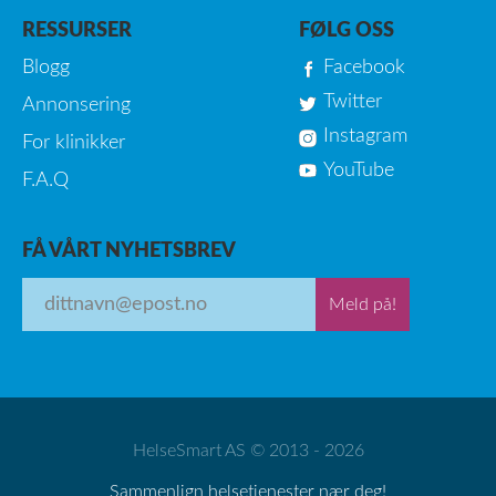
RESSURSER
FØLG OSS
Blogg
Facebook
Twitter
Annonsering
Instagram
For klinikker
YouTube
F.A.Q
FÅ VÅRT NYHETSBREV
Meld på!
HelseSmart AS © 2013 - 2026
Sammenlign helsetjenester nær deg!