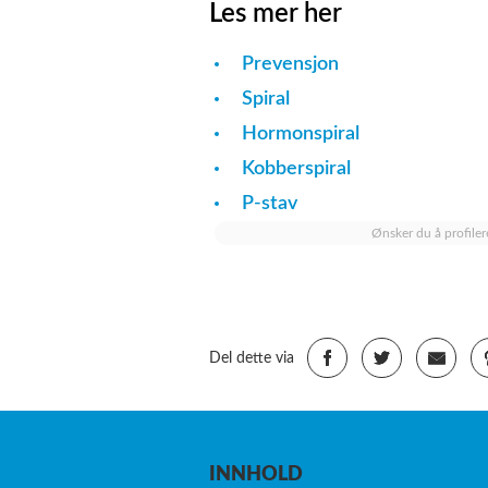
Les mer her
Prevensjon
Spiral
Hormonspiral
Kobberspiral
P-stav
Ønsker du å profiler
Del dette via
INNHOLD