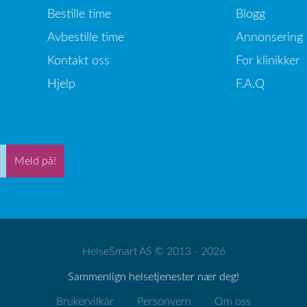
Bestille time
Blogg
Avbestille time
Annonsering
Kontakt oss
For klinikker
Hjelp
F.A.Q
Meld på!
HelseSmart AS © 2013 - 2026
Sammenlign helsetjenester nær deg!
Brukervilkår
Personvern
Om oss