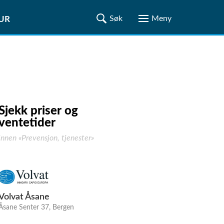
TUR
Sjekk priser og
ventetider
innen «Prevensjon, tjenester»
Volvat Åsane
Åsane Senter 37, Bergen