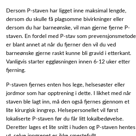
Dersom P-staven har ligget inne maksimal lengde,
dersom du skulle få plagsomme bivirkninger eller
dersom du har barneønske, vil man gjerne fjerne P-
staven. En fordel med P-stav som prevensjonsmetode
er blant annet at når du fjerner den vil du ved
barneønske gjerne raskt kunne bli gravid i etterkant.
Vanligvis starter eggløsningen innen 6-12 uker etter
fjerning.
P-staven fjernes enten hos lege, helsesøster eller
jordmor som har opptrening i dette. I likhet med når
staven ble lagt inn, må den også fjernes gjennom et
lite kirurgisk inngrep. Helsepersonellet vil først
lokaliserte P-staven før du får litt lokalbedøvelse.
Deretter lages et lite snitt i huden og P-staven hentes
ut, selve inngrepet er ikke smertefullt.