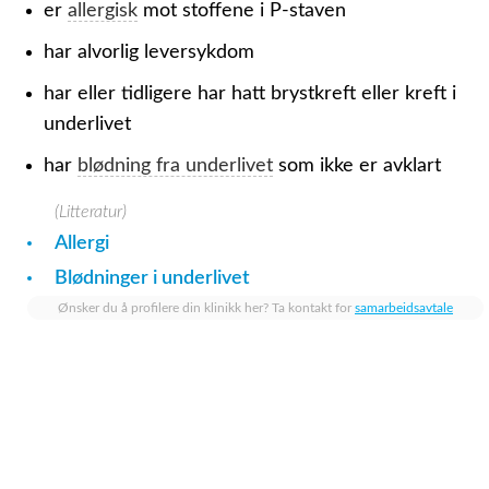
er
allergisk
mot stoffene i P-staven
har alvorlig leversykdom
har eller tidligere har hatt brystkreft eller kreft i
underlivet
har
blødning fra underlivet
som ikke er avklart
(Litteratur)
Allergi
Blødninger i underlivet
Ønsker du å profilere din klinikk her? Ta kontakt for
samarbeidsavtale