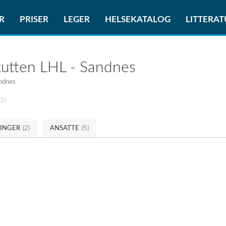
R
PRISER
LEGER
HELSEKATALOG
LITTERA
utten LHL - Sandnes
ndnes
(2)
RINGER
(2)
ANSATTE
(5)