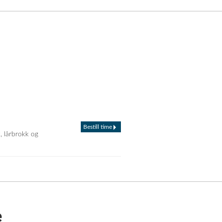
Bestill time
, lårbrokk og
e