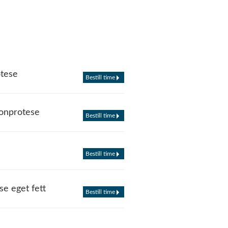
otese
Bestill time
konprotese
Bestill time
Bestill time
se eget fett
Bestill time