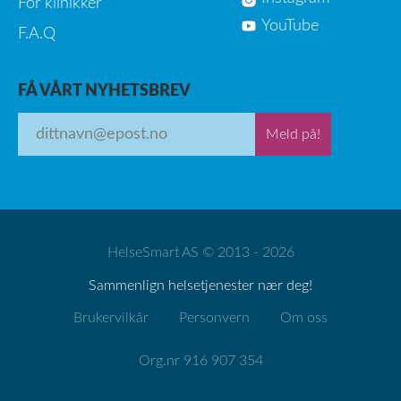
For klinikker
YouTube
F.A.Q
FÅ VÅRT NYHETSBREV
Meld på!
HelseSmart AS © 2013 - 2026
Sammenlign helsetjenester nær deg!
Brukervilkår
Personvern
Om oss
Org.nr 916 907 354