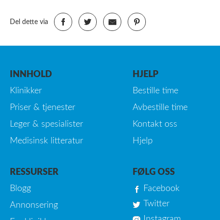
Del dette via
INNHOLD
HJELP
Klinikker
Bestille time
Priser & tjenester
Avbestille time
Leger & spesialister
Kontakt oss
Medisinsk litteratur
Hjelp
RESSURSER
FØLG OSS
Blogg
Facebook
Twitter
Annonsering
Instagram