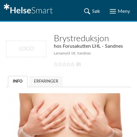
Brystreduksjon
hos
Forusakutten LHL - Sandnes
LOGO
Larsamyrå 18, Sandnes
(0)
INFO
ERFARINGER