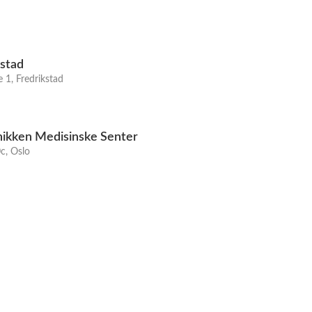
kstad
 1, Fredrikstad
nikken Medisinske Senter
c, Oslo