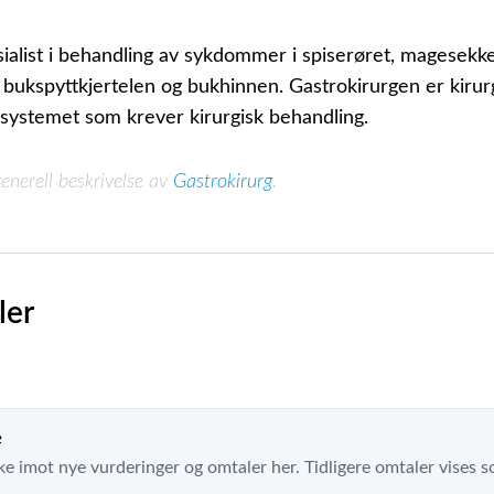
sialist i behandling av sykdommer i spiserøret, magesekk
 bukspyttkjertelen og bukhinnen. Gastrokirurgen er kirur
systemet som krever kirurgisk behandling.
generell beskrivelse av
Gastrokirurg
.
ler
e
ke imot nye vurderinger og omtaler her. Tidligere omtaler vises so