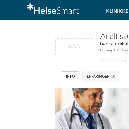
KLINIKKE
Analfiss
hos
Forusakut
LOGO
Larsamyrå 18, San
(0)
INFO
ERFARINGER
(0)