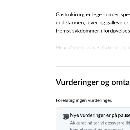
Gastrokirurg er lege som er spe
endetarmen, lever og galleveier,
fremst sykdommer i fordøyelses
Merk: dette er kun en forkortet og 
Vurderinger og omta
Foreløpig ingen vurderinger.
Nye vurderinger er på paus
💬
Akkurat nå tar vi dessverre ik
kom gjerne tilbake senere!