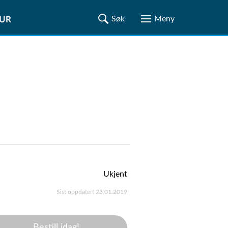
TUR
Ukjent
Sist oppdatert 23.01.2019
Bestill idag!