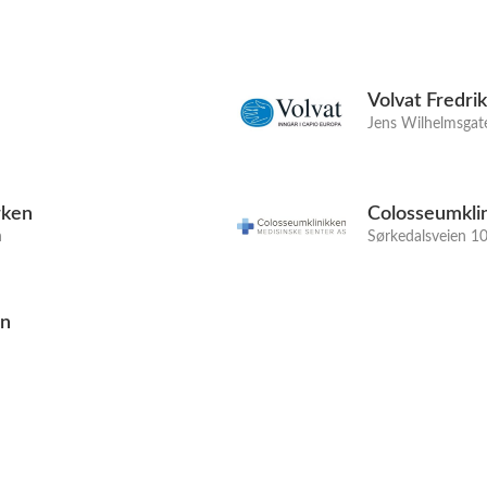
Volvat Fredri
Jens Wilhelmsgate
rken
Colosseumkli
n
Sørkedalsveien 10
en