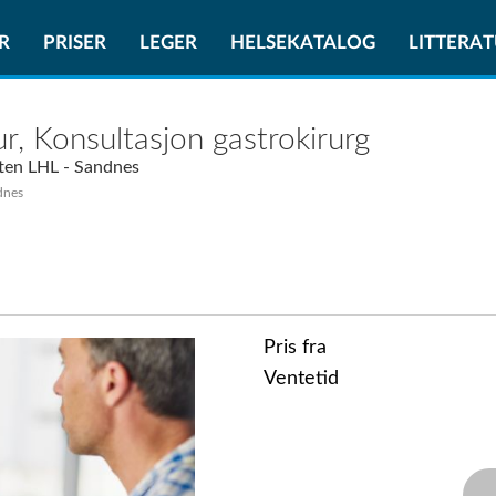
R
PRISER
LEGER
HELSEKATALOG
LITTERA
ur, Konsultasjon gastrokirurg
ten LHL - Sandnes
dnes
Pris fra
Ventetid