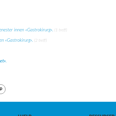
enester innen «Gastrokirurg».
(1 treff)
en «Gastrokirurg».
(2 treff)
et»
.