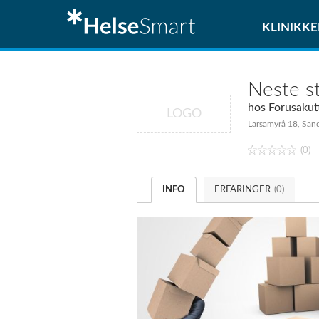
KLINIKKE
Neste st
hos
Forusakut
LOGO
Larsamyrå 18, San
(0)
INFO
ERFARINGER
(0)