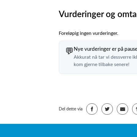
Vurderinger og omta
Foreløpig ingen vurderinger.
Nye vurderinger er på paus
💬
Akkurat nå tar vi dessverre ik
kom gjerne tilbake senere!
Del dette via