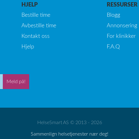
HJELP
RESSURSER
Bestille time
Blogg
Avbestille time
Annonsering
Kontakt oss
For klinikker
Hjelp
F.A.Q
Meld på!
HelseSmart AS © 2013 - 2026
Sammenlign helsetjenester nær deg!