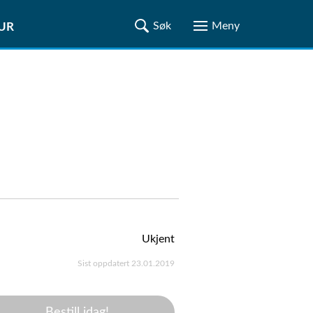
TUR
Ukjent
Sist oppdatert 23.01.2019
Bestill idag!