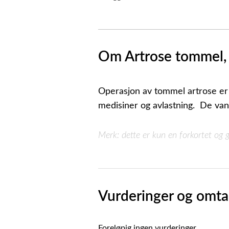
Om Artrose tommel,
Operasjon av tommel artrose er 
medisiner og avlastning. De va
Merk: dette er kun en forkortet og g
Vurderinger og omta
Foreløpig ingen vurderinger.