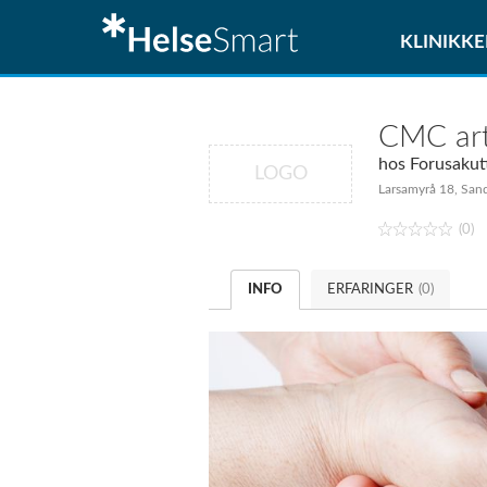
KLINIKKE
CMC art
hos
Forusakut
LOGO
Larsamyrå 18, San
(0)
INFO
ERFARINGER
(0)