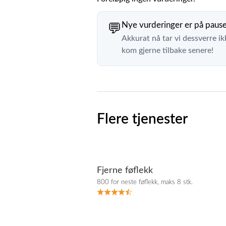
Nye vurderinger er på paus
💬
Akkurat nå tar vi dessverre ik
kom gjerne tilbake senere!
Flere tjenester
Fjerne føflekk
800 for neste føflekk, maks 8 stk.