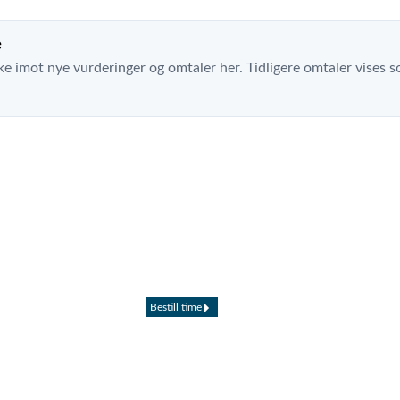
e
ke imot nye vurderinger og omtaler her. Tidligere omtaler vises so
Bestill time