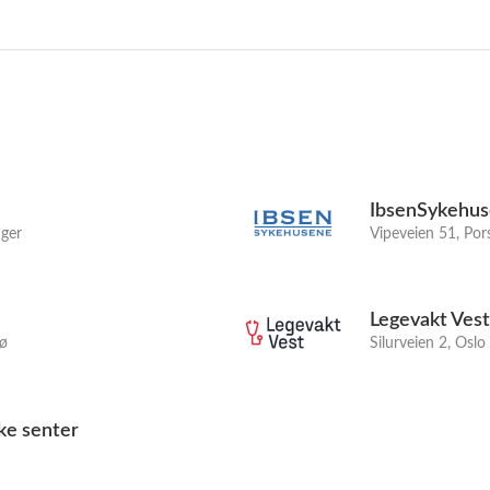
e
IbsenSykehus
ger
Vipeveien 51, Po
Legevakt Vest
sø
Silurveien 2, Oslo
ke senter