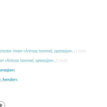
enester innen «Artrose tommel, operasjon».
(1 treff)
en «Artrose tommel, operasjon».
(1 treff)
perasjon»
.
e, hender»
.