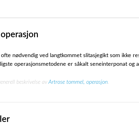
 operasjon
ofte nødvendig ved langtkommet slitasjegikt som ikke r
nligste operasjonsmetodene er såkalt seneinterponat og 
enerell beskrivelse av
Artrose tommel, operasjon
.
ler