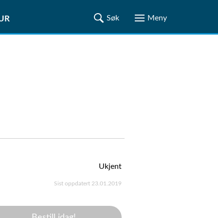
TUR
Ukjent
Sist oppdatert 23.01.2019
Bestill idag!