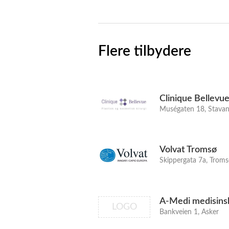
Flere tilbydere
Clinique Bellevu
Muségaten 18, Stavan
Volvat Tromsø
Skippergata 7a, Trom
A-Medi medisins
LOGO
Bankveien 1, Asker