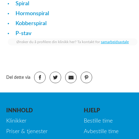
Spiral
Hormonspiral
Kobberspiral
P-stav
Ønsker du å profilere din klinikk her? Ta kontakt for
samarbeidsavtale
Del dette via
INNHOLD
HJELP
Klinikker
Bestille time
Priser & tjenester
Avbestille time