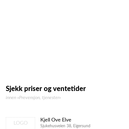
Sjekk priser og ventetider
innen «Prevensjon, tjenester»
Kjell Ove Elve
LOGO
Sjukehusveien 38, Eigersund