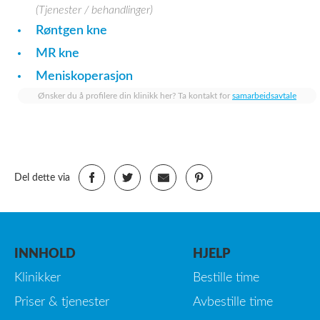
(Tjenester / behandlinger)
Røntgen kne
MR kne
Meniskoperasjon
Ønsker du å profilere din klinikk her? Ta kontakt for
samarbeidsavtale
Del dette via
INNHOLD
HJELP
Klinikker
Bestille time
Priser & tjenester
Avbestille time