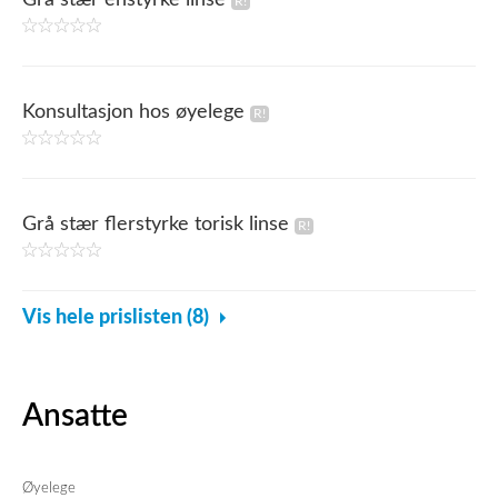
Grå stær enstyrke linse
Konsultasjon hos øyelege
Grå stær flerstyrke torisk linse
Vis hele prislisten (8)
Ansatte
Øyelege