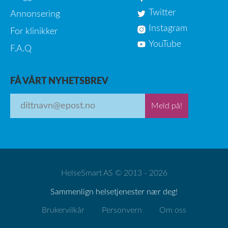
Twitter
Annonsering
Instagram
For klinikker
YouTube
F.A.Q
FÅ VÅRT NYHETSBREV
Meld på!
HelseSmart AS © 2013 - 2026
Sammenlign helsetjenester nær deg!
Brukervilkår
Personvern
Om oss