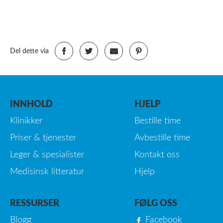
Del dette via
INNHOLD
HJELP
Klinikker
Bestille time
Priser & tjenester
Avbestille time
Leger & spesialister
Kontakt oss
Medisinsk litteratur
Hjelp
RESSURSER
FØLG OSS
Blogg
Facebook