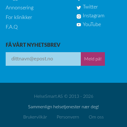
Twitter
Annonsering
Instagram
For klinikker
YouTube
F.A.Q
FÅ VÅRT NYHETSBREV
Meld på!
HelseSmart AS © 2013 - 2026
Sammenlign helsetjenester nær deg!
Brukervilkår
Personvern
Om oss