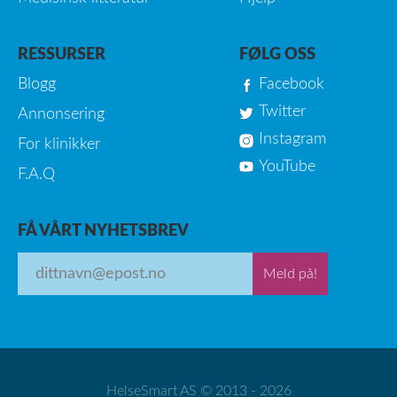
RESSURSER
FØLG OSS
Blogg
Facebook
Twitter
Annonsering
Instagram
For klinikker
YouTube
F.A.Q
FÅ VÅRT NYHETSBREV
Meld på!
HelseSmart AS © 2013 - 2026