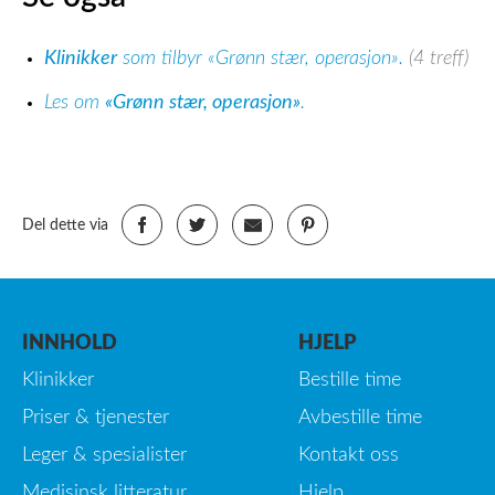
Klinikker
som tilbyr «Grønn stær, operasjon».
(4 treff)
Les om
«Grønn stær, operasjon»
.
Del dette via
INNHOLD
HJELP
Klinikker
Bestille time
Priser & tjenester
Avbestille time
Leger & spesialister
Kontakt oss
Medisinsk litteratur
Hjelp