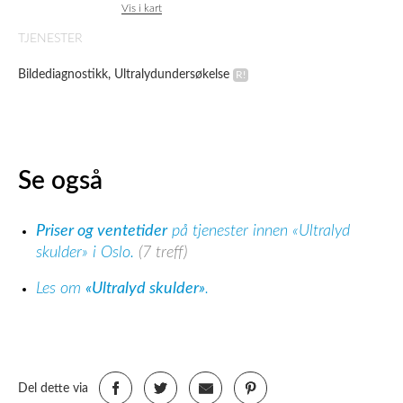
Vis i kart
TJENESTER
Bildediagnostikk, Ultralydundersøkelse
Se også
Priser og ventetider
på tjenester innen «Ultralyd
skulder» i Oslo.
(7 treff)
Les om
«Ultralyd skulder»
.
Del dette via