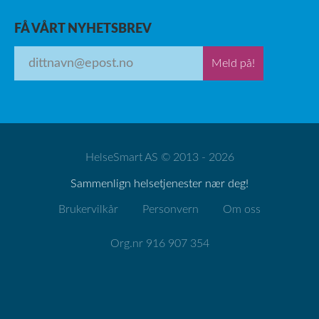
FÅ VÅRT NYHETSBREV
Meld på!
HelseSmart AS © 2013 - 2026
Sammenlign helsetjenester nær deg!
Brukervilkår
Personvern
Om oss
Org.nr 916 907 354