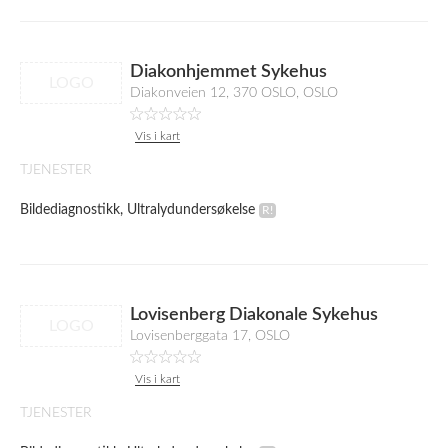
Diakonhjemmet Sykehus
LOGO
Diakonveien 12, 370 OSLO, OSLO
Vis i kart
TJENESTER
Bildediagnostikk, Ultralydundersøkelse
Lovisenberg Diakonale Sykehus
LOGO
Lovisenberggata 17, OSLO
Vis i kart
TJENESTER