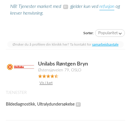
refusjon
NB! Tjenester markert med
gjelder kun ved
og
krever henvisning.
Popularitet
Sorter:
Ønsker du å profilere din klinikk her? Ta kontakt for
samarbeidsavtale
Unilabs Røntgen Bryn
Østensjøveien 79, OSLO
Vis i kart
TJENESTER
Bildediagnostikk, Ultralydundersøkelse