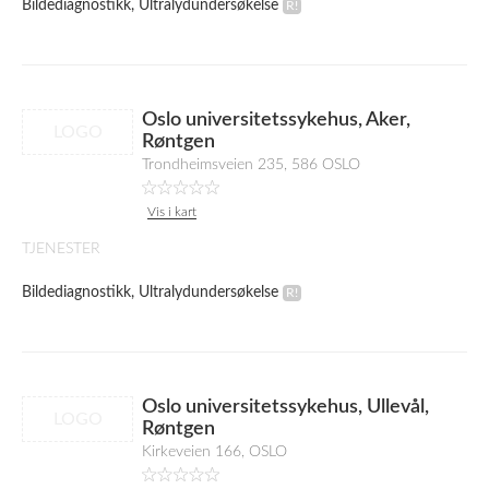
Bildediagnostikk, Ultralydundersøkelse
Oslo universitetssykehus, Aker,
LOGO
Røntgen
Trondheimsveien 235, 586 OSLO
Vis i kart
TJENESTER
Bildediagnostikk, Ultralydundersøkelse
Oslo universitetssykehus, Ullevål,
LOGO
Røntgen
Kirkeveien 166, OSLO