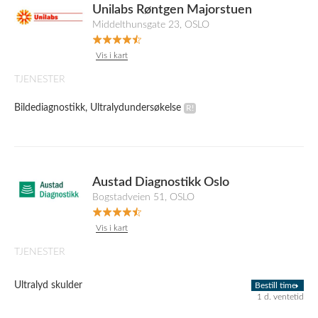
Unilabs Røntgen Majorstuen
Middelthunsgate 23, OSLO
Vis i kart
TJENESTER
Bildediagnostikk, Ultralydundersøkelse
Austad Diagnostikk Oslo
Bogstadveien 51, OSLO
Vis i kart
TJENESTER
Ultralyd skulder
Bestill time
1 d. ventetid