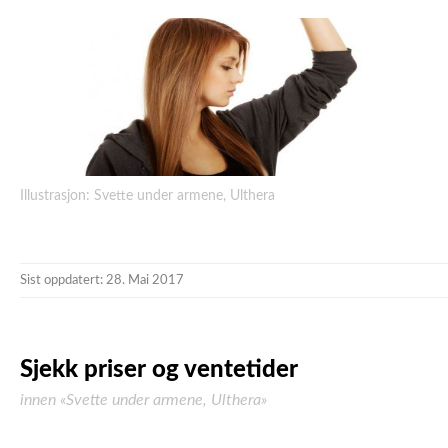
Illustrasjon: Svette under armene, Ulthera
Sist oppdatert: 28. Mai 2017
Sjekk priser og ventetider
innen «Svette under armene, Ulthera»