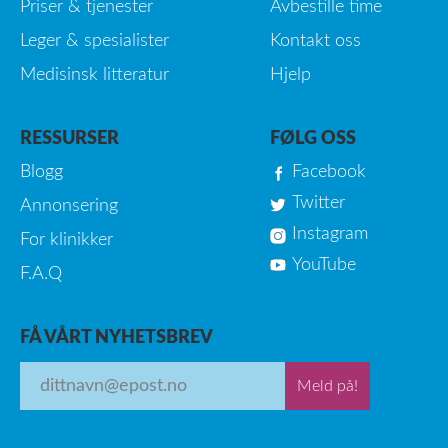
Priser & tjenester
Avbestille time
Leger & spesialister
Kontakt oss
Medisinsk litteratur
Hjelp
RESSURSER
FØLG OSS
Blogg
Facebook
Twitter
Annonsering
Instagram
For klinikker
YouTube
F.A.Q
FÅ VÅRT NYHETSBREV
Meld på!