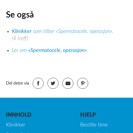
Se også
Klinikker
som tilbyr «Spermatocele, operasjon».
(4 treff)
Les om
«Spermatocele, operasjon»
.
Del dette via
INNHOLD
HJELP
Klinikker
Bestille time