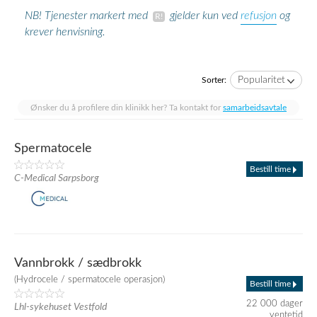
refusjon
NB! Tjenester markert med
gjelder kun ved
og
krever henvisning.
Popularitet
Sorter:
Ønsker du å profilere din klinikk her? Ta kontakt for
samarbeidsavtale
Spermatocele
Bestill time
C-Medical Sarpsborg
Vannbrokk / sædbrokk
(Hydrocele / spermatocele operasjon)
Bestill time
22 000 dager
Lhl-sykehuset Vestfold
ventetid