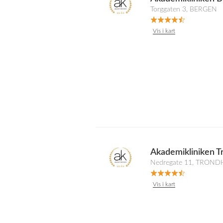
Torggaten 3, BERGEN
Vis i kart
Akademikliniken T
Nedregate 11, TRON
Vis i kart