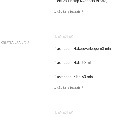
Flekkvis Hårtap (Alopecia Areata)
... (18 flere tjenester)
TJENESTER
5, KRISTIANSAND S
Plasmapen, Hake/overleppe 60 min
Plasmapen, Hals 60 min
Plasmapen, Kinn 60 min
... (15 flere tjenester)
TJENESTER