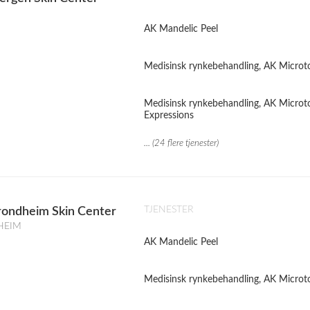
AK Mandelic Peel
Medisinsk rynkebehandling, AK Microt
Medisinsk rynkebehandling, AK Microt
Expressions
... (24 flere tjenester)
TJENESTER
rondheim Skin Center
DHEIM
AK Mandelic Peel
Medisinsk rynkebehandling, AK Microt