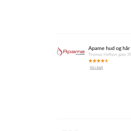
Apame hud og hår 
Thomas Heftyes gate 3
Vis i kart