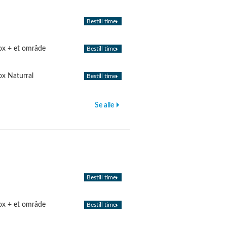
Bestill time
ox + et område
Bestill time
ox Naturral
Bestill time
Se alle
Bestill time
ox + et område
Bestill time