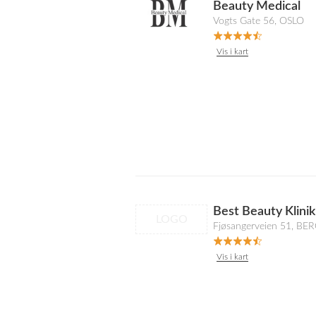
Beauty Medical
Vogts Gate 56, OSLO
Vis i kart
Best Beauty Klinik
LOGO
Fjøsangerveien 51, BE
Vis i kart