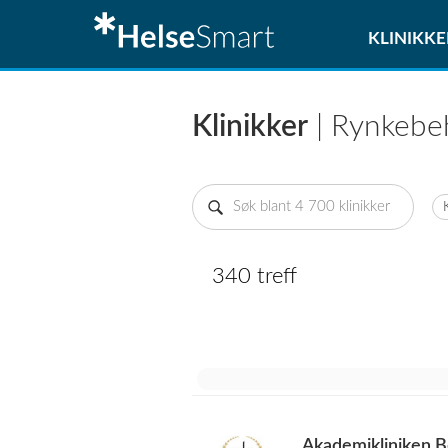
KLINIKKE
Klinikker
| Rynkebe
340 treff
Akademikliniken B