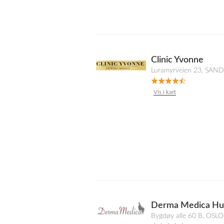
Clinic Yvonne
Luramyrveien 23, SAN
Vis i kart
Derma Medica Hud
Bygdøy alle 60 B, OSLO