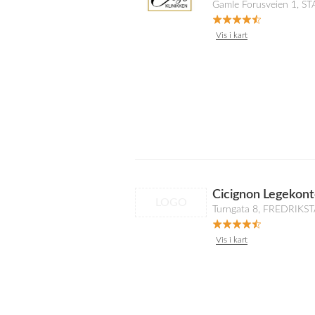
Gamle Forusveien 1, 
Vis i kart
Cicignon Legekont
LOGO
Turngata 8, FREDRIKS
Vis i kart