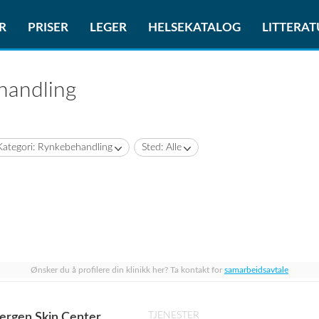
R
PRISER
LEGER
HELSEKATALOG
LITTERA
handling
Kategori: Rynkebehandling
Sted: Alle
Ønsker du å profilere din klinikk her? Ta kontakt for
samarbeidsavtale
TJENESTER
ergen Skin Center