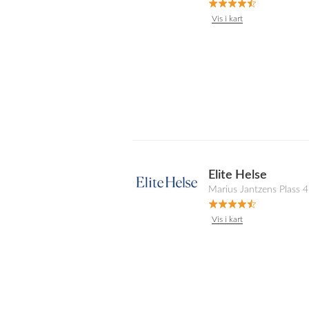
Vis i kart
Elite Helse
Marius Jantzens Plass 
Vis i kart