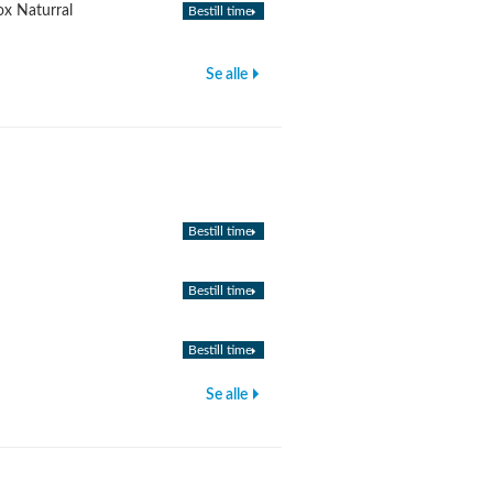
ox Naturral
Bestill time
Se alle
Bestill time
Bestill time
Bestill time
Se alle