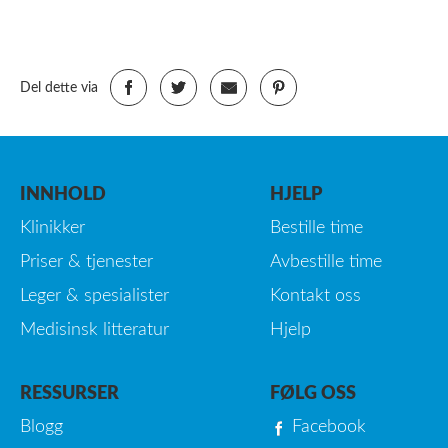
Del dette via
INNHOLD
HJELP
Klinikker
Bestille time
Priser & tjenester
Avbestille time
Leger & spesialister
Kontakt oss
Medisinsk litteratur
Hjelp
RESSURSER
FØLG OSS
Blogg
Facebook