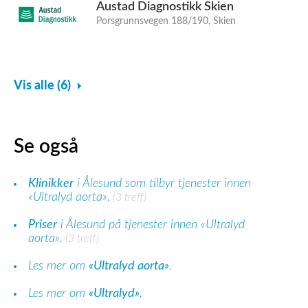
Austad Diagnostikk Skien
Porsgrunnsvegen 188/190, Skien
Vis alle (6)
Se også
Klinikker
i Ålesund som tilbyr tjenester innen
«Ultralyd aorta».
(3 treff)
Priser
i Ålesund på tjenester innen «Ultralyd
aorta».
(3 treff)
Les mer om
«Ultralyd aorta»
.
Les mer om
«Ultralyd»
.