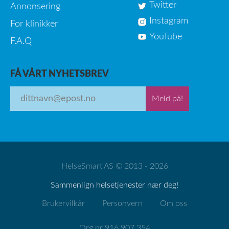
Twitter
Annonsering
Instagram
For klinikker
YouTube
F.A.Q
FÅ VÅRT NYHETSBREV
Meld på!
HelseSmart AS © 2013 - 2026
Sammenlign helsetjenester nær deg!
Brukervilkår
Personvern
Om oss
Org.nr 916 907 354