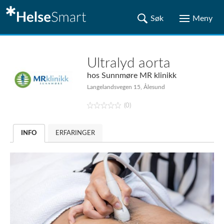
Ultralyd aorta
hos
Sunnmøre MR klinikk
Langelandsvegen 15, Ålesund
(0)
INFO
ERFARINGER