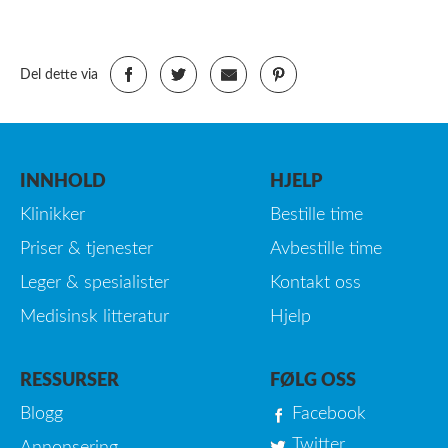
Del dette via
INNHOLD
HJELP
Klinikker
Bestille time
Priser & tjenester
Avbestille time
Leger & spesialister
Kontakt oss
Medisinsk litteratur
Hjelp
RESSURSER
FØLG OSS
Blogg
Facebook
Twitter
Annonsering