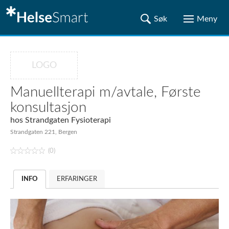
LOGO
Manuellterapi m/avtale, Første
konsultasjon
hos
Strandgaten Fysioterapi
Strandgaten 221, Bergen
(0)
INFO
ERFARINGER