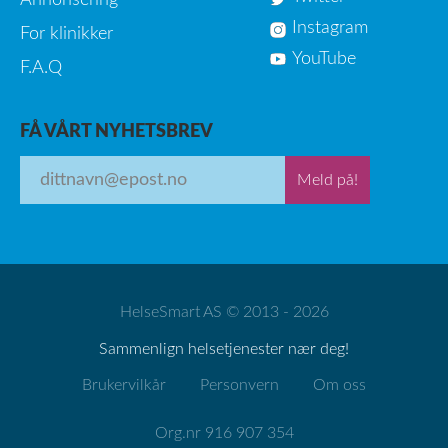
Instagram
For klinikker
YouTube
F.A.Q
FÅ VÅRT NYHETSBREV
Meld på!
HelseSmart AS © 2013 - 2026
Sammenlign helsetjenester nær deg!
Brukervilkår
Personvern
Om oss
Org.nr 916 907 354