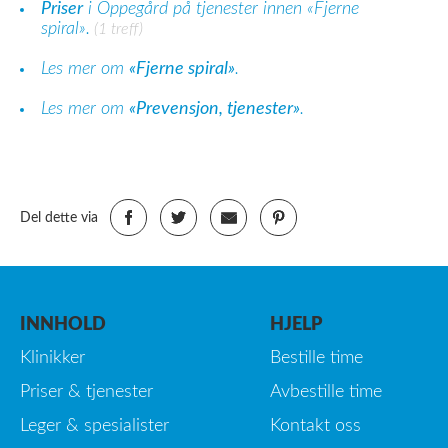
Priser
i Oppegård på tjenester innen «Fjerne
spiral».
(1 treff)
Les mer om
«Fjerne spiral»
.
Les mer om
«Prevensjon, tjenester»
.
Del dette via
INNHOLD
HJELP
Klinikker
Bestille time
Priser & tjenester
Avbestille time
Leger & spesialister
Kontakt oss