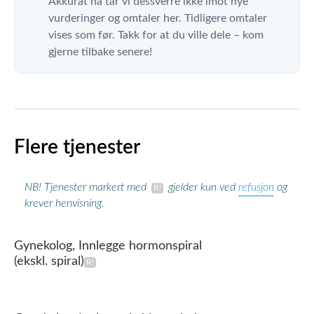
Akkurat nå tar vi dessverre ikke imot nye
vurderinger og omtaler her. Tidligere omtaler
vises som før. Takk for at du ville dele – kom
gjerne tilbake senere!
Flere tjenester
refusjon
NB! Tjenester markert med
gjelder kun ved
og
krever henvisning.
Gynekolog, Innlegge hormonspiral
(ekskl. spiral)