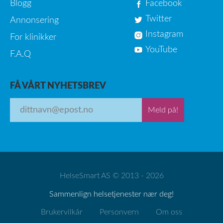
Blogg
Facebook
Twitter
Annonsering
Instagram
For klinikker
YouTube
F.A.Q
FÅ VÅRT NYHETSBREV
Meld på!
HelseSmart AS © 2013 - 2026
Sammenlign helsetjenester nær deg!
Brukervilkår
Personvern
Om oss