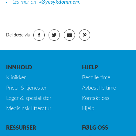
Les mer om
«Øyesykdommer»
.
Del dette via
INNHOLD
HJELP
Klinikker
Bestille time
Priser & tjenester
Avbestille time
Leger & spesialister
Kontakt oss
Medisinsk litteratur
Hjelp
RESSURSER
FØLG OSS