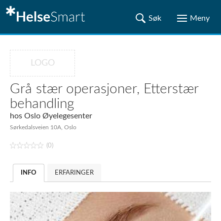
LOGO
Grå stær operasjoner, Etterstær
behandling
hos
Oslo Øyelegesenter
Sørkedalsveien 10A, Oslo
(0)
INFO
ERFARINGER