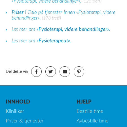
«Fysioterapi, videre behandlinger».
(126 treff)
Priser
i Oslo på tjenester innen «Fysioterapi, videre
behandlinger».
(178 treff)
Les mer om
«Fysioterapi, videre behandlinger»
.
Les mer om
«Fysioterapeut»
.
Del dette via
INNHOLD
HJELP
Klinikker
Bestille time
Priser & tjenester
Avbestille time