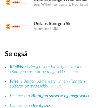
Jens Wilhelmsens gate 1, Fredrikstad
Unilabs Røntgen Ski
Åsenveien 3, Ski
Se også
Klinikker
i Bergen som tilbyr tjenester innen
«Røntgen spiserør og magesekk».
(4 treff)
Priser
i Bergen på tjenester innen «Røntgen
spiserør og magesekk».
(4 treff)
Les mer om
«Røntgen spiserør og magesekk»
.
Les mer om
«Røntgen»
.