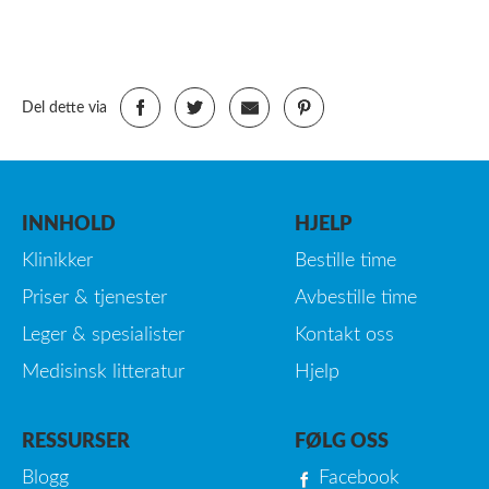
Del dette via
INNHOLD
HJELP
Klinikker
Bestille time
Priser & tjenester
Avbestille time
Leger & spesialister
Kontakt oss
Medisinsk litteratur
Hjelp
RESSURSER
FØLG OSS
Blogg
Facebook