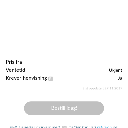
Pris fra
Ventetid
Ukjent
Krever henvisning
Ja
Sist oppdatert 27.11.2017
Bestill idag!
refusjon
NB! Tjenester markert med
gjelder kun ved
og