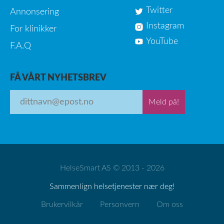
Twitter
Annonsering
Instagram
For klinikker
YouTube
F.A.Q
FÅ VÅRT NYHETSBREV
Meld på!
HelseSmart AS © 2013 - 2026
Sammenlign helsetjenester nær deg!
Brukervilkår
Personvern
Om oss