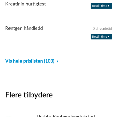
Kreatinin hurtigtest
Bestill time
Røntgen håndledd
0 d. ventetid
Bestill time
Vis hele prislisten (103)
Flere tilbydere
Unilabs Røntgen Fredrikstad