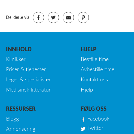
Del dette via
INNHOLD
HJELP
Klinikker
Bestille time
Priser & tjenester
Avbestille time
Leger & spesialister
Kontakt oss
Medisinsk litteratur
Hjelp
RESSURSER
FØLG OSS
Blogg
Facebook
Twitter
Annonsering