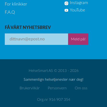
Instagram
For klinikker
YouTube
F.A.Q
FÅ VÅRT NYHETSBREV
Meld på!
HelseSmart AS © 2013 - 2026
Sammenlign helsetjenester nær deg!
Brukervilkår
Personvern
Om oss
Org.nr 916 907 354