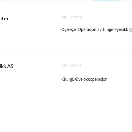
TJENESTER
nter
Øyelege, Operasjon av tunge øyelokk
TJENESTER
ikk AS
R
Kirurgi, Øyelokkoperasjon