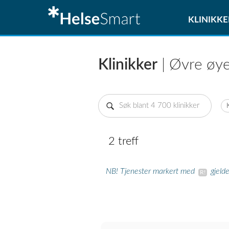
KLINIKKE
Klinikker
| Øvre øy
2 treff
NB! Tjenester markert med
gjeld