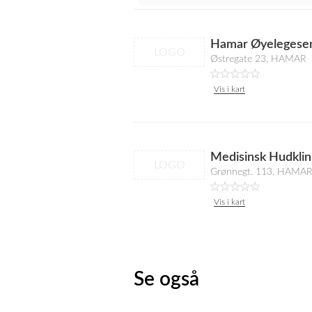
Hamar Øyelegese
LOGO
Østregate 23, HAMAR
Vis i kart
Medisinsk Hudklin
LOGO
Grønnegt. 113, HAMA
Vis i kart
Se også