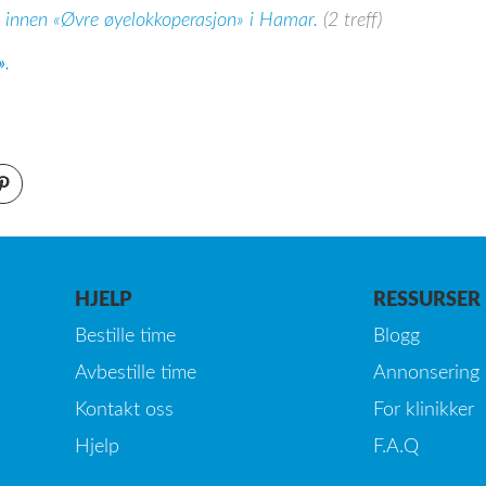
r innen «Øvre øyelokkoperasjon» i Hamar.
(2 treff)
»
.
HJELP
RESSURSER
Bestille time
Blogg
Avbestille time
Annonsering
Kontakt oss
For klinikker
Hjelp
F.A.Q