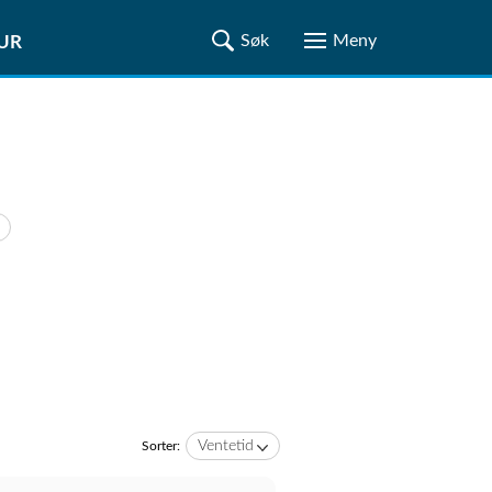
TUR
Ventetid
Sorter: