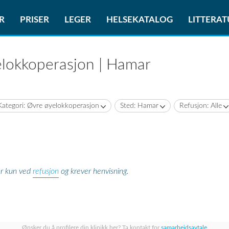
R
PRISER
LEGER
HELSEKATALOG
LITTERA
elokkoperasjon | Hamar
Kategori: Øvre øyelokkoperasjon
Sted: Hamar
Refusjon: Alle
refusjon
er kun ved
og krever henvisning.
Ønsker du å profilere din klinikk her? Ta kontakt for
samarbeidsavtale