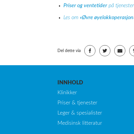
Priser og ventetider
på tjeneste
Les om
«Øvre øyelokkoperasjon
Del dette via
INNHOLD
Klinikker
Priser & tjenester
Leger & spesialister
Medisinsk litteratur