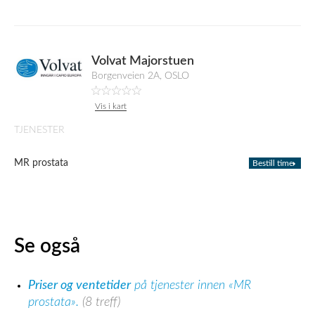
Volvat Majorstuen
Borgenveien 2A, OSLO
Vis i kart
TJENESTER
MR prostata
Bestill time
Se også
Priser og ventetider
på tjenester innen «MR
prostata».
(8 treff)