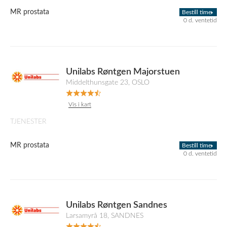
MR prostata
Bestill time
0 d. ventetid
Unilabs Røntgen Majorstuen
Middelthunsgate 23, OSLO
Vis i kart
TJENESTER
MR prostata
Bestill time
0 d. ventetid
Unilabs Røntgen Sandnes
Larsamyrå 18, SANDNES