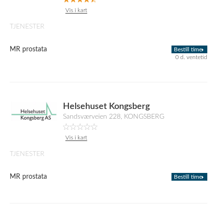
Vis i kart
TJENESTER
MR prostata
Bestill time
0 d. ventetid
Helsehuset Kongsberg
Sandsværveien 228, KONGSBERG
Vis i kart
TJENESTER
MR prostata
Bestill time