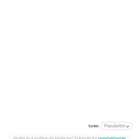
Popularitet
Sorter:
Ønsker du å profilere din klinikk her? Ta kontakt for
samarbeidsavtale