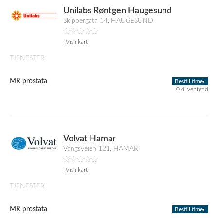
Unilabs Røntgen Haugesund
Skippergata 14, HAUGESUND
Vis i kart
TJENESTER
MR prostata
Bestill time
0 d. ventetid
Volvat Hamar
Vangsveien 121, HAMAR
Vis i kart
TJENESTER
MR prostata
Bestill time