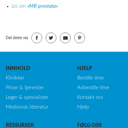
Les om
«MR prostata»
.
Del dette via
INNHOLD
HJELP
Klinikker
Bestille time
Priser & tjenester
Avbestille time
Leger & spesialister
Kontakt oss
Medisinsk litteratur
Hjelp
RESSURSER
FØLG OSS