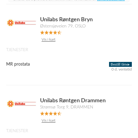
Unilabs Røntgen Bryn
Østensjøveien 79, OSLO
Vis i kart
TJENESTER
MR prostata
Bestill time
0 d. ventetid
Unilabs Røntgen Drammen
Strømsø Torg 9, DRAMMEN
Vis i kart
TJENESTER