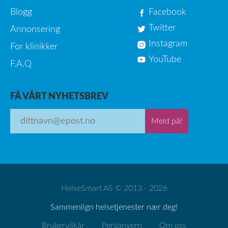
Blogg
Facebook
Twitter
Annonsering
Instagram
For klinikker
YouTube
F.A.Q
FÅ VÅRT NYHETSBREV
Meld på!
HelseSmart AS © 2013 - 2026
Sammenlign helsetjenester nær deg!
Brukervilkår
Personvern
Om oss