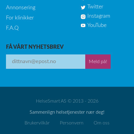
Twitter
Annonsering
Instagram
For klinikker
YouTube
F.A.Q
FÅ VÅRT NYHETSBREV
Meld på!
HelseSmart AS © 2013 - 2026
Sammenlign helsetjenester nær deg!
Brukervilkår
Personvern
Om oss