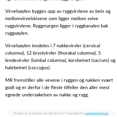
Virvelsøylen bygges opp av
ryggvirvlene
av bein og
mellomvirvelskivene
som ligger mellom selve
ryggvirvlene. Ryggmargen ligger i ryggkanalen bak
ryggsøylen.
Virvelsøylen inndeles i 7 nakkevirvler (
cervical
columna
), 12 brystvirvler (
thorakal columna
), 5
lendevirvler (
lumbal columna
), korsbeinet
(sacrum)
og
halebeinet
(coccygus).
MR fremstiller alle vevene i ryggen og nakken svært
godt og er derfor i de fleste tilfeller den aller mest
egnede undersøkelsen av nakke og rygg.
Ønsker du å profilere din klinikk her? Ta kontakt for
samarbeidsavtale