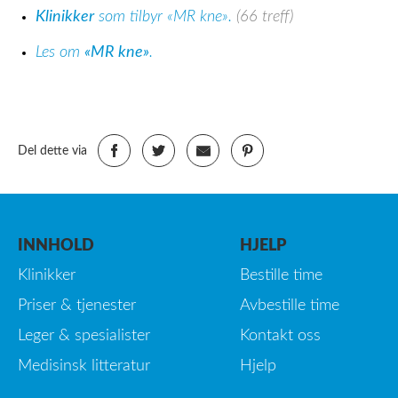
Klinikker
som tilbyr «MR kne».
(66 treff)
Les om
«MR kne»
.
Del dette via
INNHOLD
HJELP
Klinikker
Bestille time
Priser & tjenester
Avbestille time
Leger & spesialister
Kontakt oss
Medisinsk litteratur
Hjelp