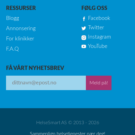
RESSURSER
FØLG OSS
Blogg
Facebook
Twitter
Annonsering
Instagram
For klinikker
YouTube
F.A.Q
FÅ VÅRT NYHETSBREV
Meld på!
HelseSmart AS © 2013 - 2026
Sammenlign helsetjenester nær deg!