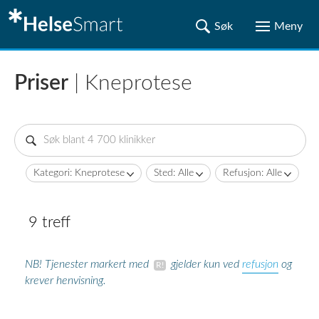
Priser
| Kneprotese
Kategori: Kneprotese
Sted: Alle
Refusjon: Alle
9 treff
refusjon
NB! Tjenester markert med
gjelder kun ved
og
krever henvisning.