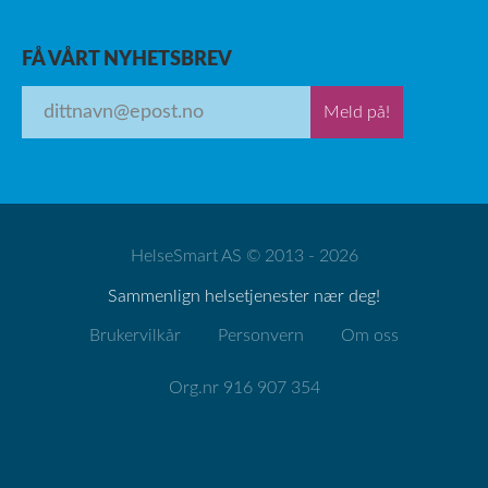
FÅ VÅRT NYHETSBREV
Meld på!
HelseSmart AS © 2013 - 2026
Sammenlign helsetjenester nær deg!
Brukervilkår
Personvern
Om oss
Org.nr 916 907 354