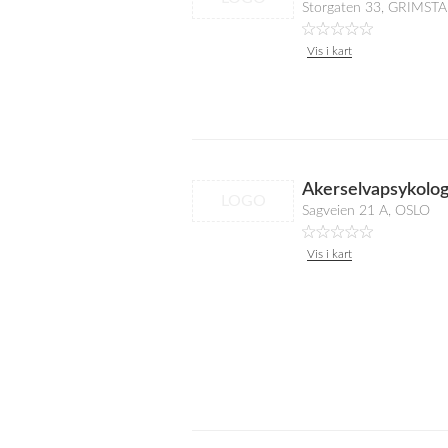
Storgaten 33, GRIMST
Vis i kart
Akerselvapsykolo
LOGO
Sagveien 21 A, OSLO
Vis i kart