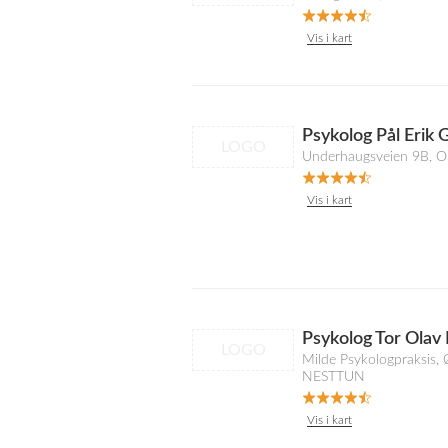
Vis i kart
Psykolog Pål Erik G
LOGO
Underhaugsveien 9B, 
Vis i kart
Psykolog Tor Olav
LOGO
Milde Psykologpraksis, 
NESTTUN
Vis i kart