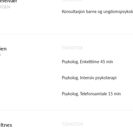
TJENESTER
Smelvær
BERGEN
Konsultasjon barne og ungdomspsykol
TJENESTER
ien
O
Psykolog, Enkelttime 45 min
Psykolog, Intensiv psykoterapi
Psykolog, Telefonsamtale 15 min
TJENESTER
eltnes