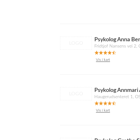
Psykolog Anna Be
LOGO
Fridtjof Nansens vei 2,
Vis i kart
Psykolog Annmari 
LOGO
Haugerudsenteret 1, O
Vis i kart