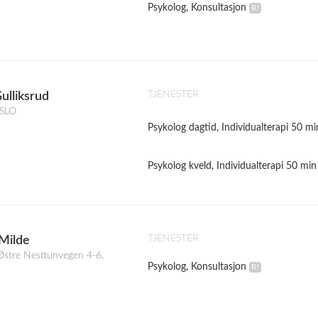
Psykolog, Konsultasjon
TJENESTER
ulliksrud
OSLO
Psykolog dagtid, Individualterapi 50 mi
Psykolog kveld, Individualterapi 50 min
TJENESTER
 Milde
Østre Nesttunvegen 4-6,
Psykolog, Konsultasjon