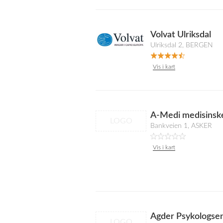
Volvat Ulriksdal
Ulriksdal 2, BERGEN
Vis i kart
A-Medi medisinsk
LOGO
Bankveien 1, ASKER
Vis i kart
Agder Psykologse
LOGO