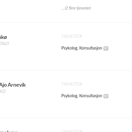
... (2 flere tjenester)
TJENESTER
nkø
 OSLO
Psykolog, Konsultasjon
TJENESTER
Ajo Arnevik
SLO
Psykolog, Konsultasjon