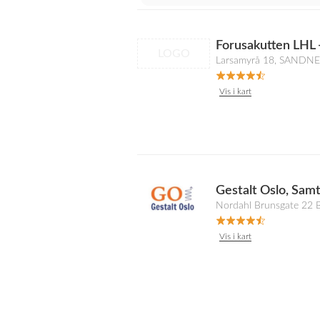
Forusakutten LHL 
LOGO
Larsamyrå 18, SANDNE
Vis i kart
Gestalt Oslo, Samt
Nordahl Brunsgate 22 
Vis i kart