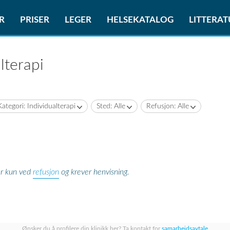
R
PRISER
LEGER
HELSEKATALOG
LITTERA
lterapi
Kategori: Individualterapi
Sted: Alle
Refusjon: Alle
refusjon
er kun ved
og krever henvisning.
Ønsker du å profilere din klinikk her? Ta kontakt for
samarbeidsavtale