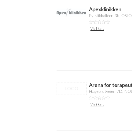
Apexklinikken
Fyrstikkallèen 3b, OSLO
Vis i kart
Arena for terapeu
LOGO
Hagebrotveien 7D, N
Vis i kart