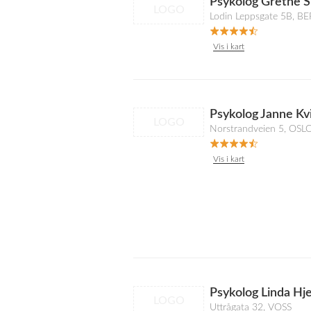
Psykolog Grethe 
LOGO
Lodin Leppsgate 5B, 
Vis i kart
Psykolog Janne Kv
LOGO
Norstrandveien 5, OSL
Vis i kart
Psykolog Linda Hj
LOGO
Uttrågata 32, VOSS