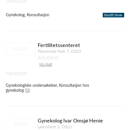
TJENESTER
Gynekolog, Konsultasjon
Bestill time
Fertilitetssenteret
LOGO
Pilestredet Park 7, OSLO
Vis i kart
TJENESTER
Gynekologiske undersøkelser, Konsultasjon hos
gynekolog
Gynekolog Ivar Omsjø Henie
LOGO
Lørenfaret 3, OSLO