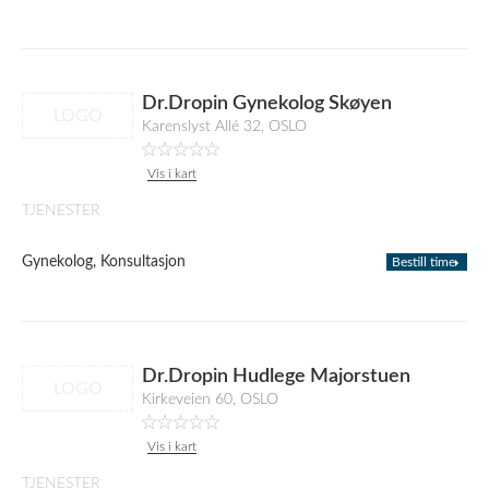
Dr.Dropin Gynekolog Skøyen
LOGO
Karenslyst Allé 32, OSLO
Vis i kart
TJENESTER
Gynekolog, Konsultasjon
Bestill time
Dr.Dropin Hudlege Majorstuen
LOGO
Kirkeveien 60, OSLO
Vis i kart
TJENESTER