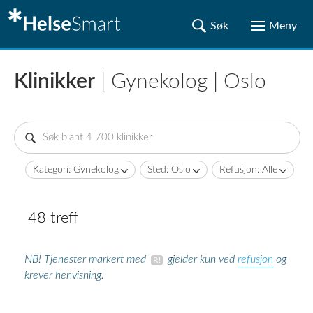
Klinikker
| Gynekolog | Oslo
Kategori: Gynekolog
Sted: Oslo
Refusjon: Alle
48 treff
refusjon
NB! Tjenester markert med
gjelder kun ved
og
krever henvisning.