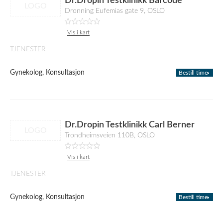
Dr.Dropin Testklinikk Barcode
LOGO
Dronning Eufemias gate 9, OSLO
Vis i kart
TJENESTER
Gynekolog, Konsultasjon
Bestill time
Dr.Dropin Testklinikk Carl Berner
LOGO
Trondheimsveien 110B, OSLO
Vis i kart
TJENESTER
Gynekolog, Konsultasjon
Bestill time