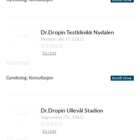
Gynekolog, Konsultasjon
Bestill time
Dr.Dropin Testklinikk Nydalen
LOGO
Nydalen allé 17, OSLO
Vis i kart
TJENESTER
Gynekolog, Konsultasjon
Bestill time
Dr.Dropin Ullevål Stadion
LOGO
Sognsveien 75c, OSLO
Vis i kart