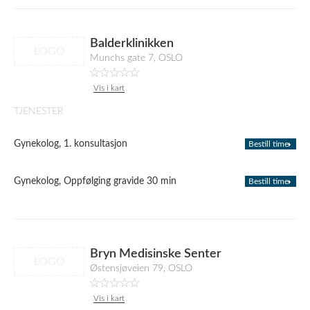
Balderklinikken
LOGO
Munchs gate 7, OSLO
Vis i kart
TJENESTER
Gynekolog, 1. konsultasjon
Bestill time
Gynekolog, Oppfølging gravide 30 min
Bestill time
Bryn Medisinske Senter
LOGO
Østensjøveien 79, OSLO
Vis i kart