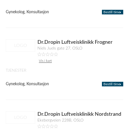
Gynekolog, Konsultasjon
Bestill time
Dr.Dropin Luftveisklinikk Frogner
LOGO
Niels Juels gate 27, OSLO
Vis i kart
TJENESTER
Gynekolog, Konsultasjon
Bestill time
Dr.Dropin Luftveisklinikk Nordstrand
LOGO
Ekebergveien 228B, OSLO