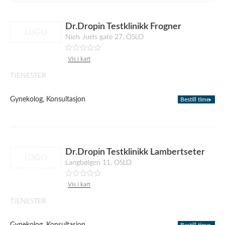
Dr.Dropin Testklinikk Frogner
LOGO
Niels Juels gate 27, OSLO
Vis i kart
TJENESTER
Gynekolog, Konsultasjon
Bestill time
Dr.Dropin Testklinikk Lambertseter
LOGO
Langbølgen 11, OSLO
Vis i kart
TJENESTER