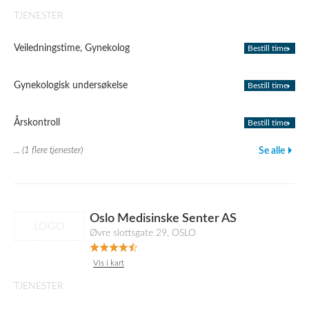
TJENESTER
Veiledningstime, Gynekolog
Bestill time
Gynekologisk undersøkelse
Bestill time
Årskontroll
Bestill time
... (1 flere tjenester)
Se alle
Oslo Medisinske Senter AS
LOGO
Øvre slottsgate 29, OSLO
Vis i kart
TJENESTER