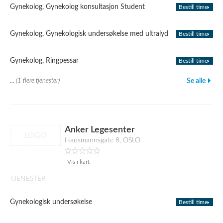
Gynekolog, Gynekolog konsultasjon Student
Bestill time
Gynekolog, Gynekologisk undersøkelse med ultralyd
Bestill time
Gynekolog, Ringpessar
Bestill time
... (1 flere tjenester)
Se alle
Anker Legesenter
LOGO
Hausmannsgate 8, OSLO
Vis i kart
TJENESTER
Gynekologisk undersøkelse
Bestill time