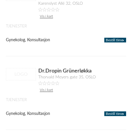
Karenslyst Allé 32, OSLO
Vis i kart
TJENESTER
Gynekolog, Konsultasjon
Bestill time
Dr.Dropin Grünerløkka
LOGO
Thorvald Meyers gate 35, OSLO
Vis i kart
TJENESTER
Gynekolog, Konsultasjon
Bestill time