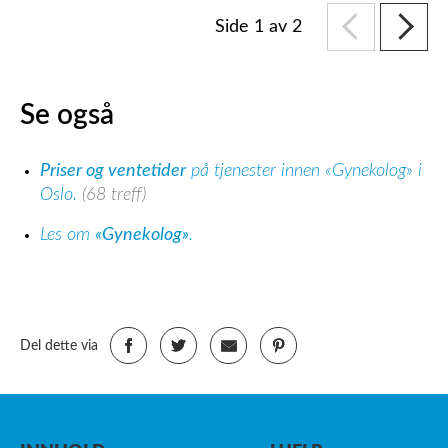
Side 1 av 2
Se også
Priser og ventetider
på tjenester innen «Gynekolog» i
Oslo.
(68 treff)
Les om
«Gynekolog»
.
Del dette via