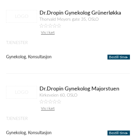
Dr.Dropin Gynekolog Grünerløkka
LOGO
Thorvald Meyers gate 35, OSLO
Vis i kart
TJENESTER
Gynekolog, Konsultasjon
Bestill time
Dr.Dropin Gynekolog Majorstuen
LOGO
Kirkeveien 60, OSLO
Vis i kart
TJENESTER
Gynekolog, Konsultasjon
Bestill time