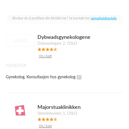
Ønsker du å profilere din klinikk her? Ta kontakt for
samarbeidsavtale
Dybwadsgynekologene
LOGO
Dybwadsgate 2, OSLO
Vis i kart
TJENESTER
Gynekolog, Konsultasjon hos gynekolog
Majorstuaklinikken
Slemdalsveien 1, OSLO
Vis i kart