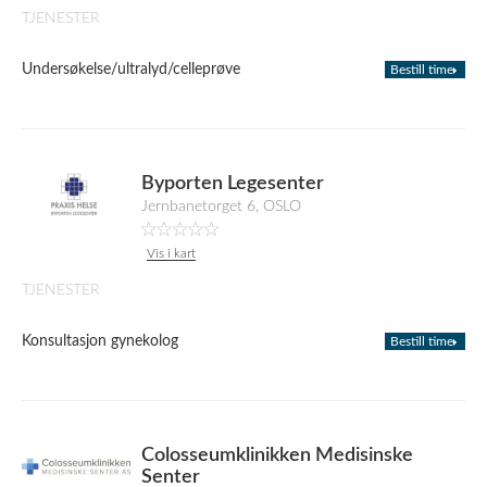
TJENESTER
Undersøkelse/ultralyd/celleprøve
Bestill time
Byporten Legesenter
Jernbanetorget 6, OSLO
Vis i kart
TJENESTER
Konsultasjon gynekolog
Bestill time
Colosseumklinikken Medisinske
Senter