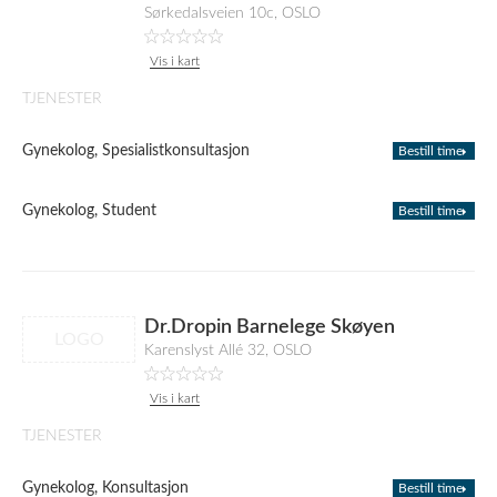
Sørkedalsveien 10c, OSLO
Vis i kart
TJENESTER
Gynekolog, Spesialistkonsultasjon
Bestill time
Gynekolog, Student
Bestill time
Dr.Dropin Barnelege Skøyen
LOGO
Karenslyst Allé 32, OSLO
Vis i kart
TJENESTER
Gynekolog, Konsultasjon
Bestill time