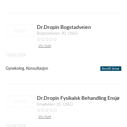
Dr.Dropin Bogstadveien
LOGO
Bogstadveien 30, OSLO
Vis i kart
TJENESTER
Gynekolog, Konsultasjon
Bestill time
Dr.Dropin Fysikalsk Behandling Ensjø
LOGO
Ensjøveien 21, OSLO
Vis i kart
TJENESTER