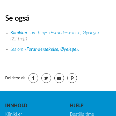
Se også
Klinikker
som tilbyr «Forundersøkelse, Øyelege».
(22 treff)
Les om
«Forundersøkelse, Øyelege»
.
Del dette via
INNHOLD
HJELP
Klinikker
Bestille time