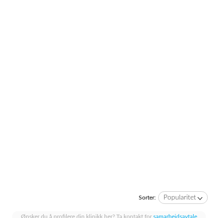
Popularitet
Sorter:
Ønsker du å profilere din klinikk her? Ta kontakt for
samarbeidsavtale