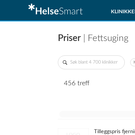
KLINIKKE
Priser
| Fettsuging
456 treff
Tilleggspris fjer
LOGO