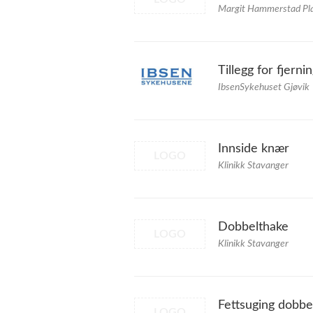
Margit Hammerstad Plas
Tillegg for fjernin
IbsenSykehuset Gjøvik
Innside knær
LOGO
Klinikk Stavanger
Dobbelthake
LOGO
Klinikk Stavanger
Fettsuging dobbe
LOGO