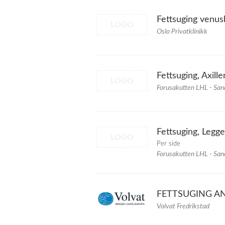
Fettsuging venus
LOGO
Oslo Privatklinikk
Fettsuging, Axille
LOGO
Forusakutten LHL - Sa
Fettsuging, Legge
LOGO
Per side
Forusakutten LHL - Sa
FETTSUGING A
Volvat Fredrikstad