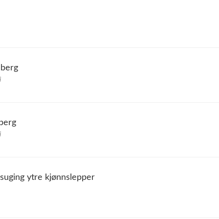
sberg
i
berg
i
ttsuging ytre kjønnslepper