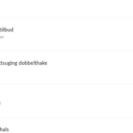
tilbud
ter
ettsuging dobbelthake
i
hals