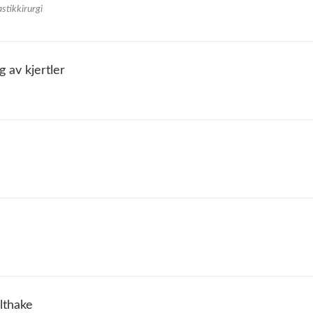
tikkirurgi
g av kjertler
lthake