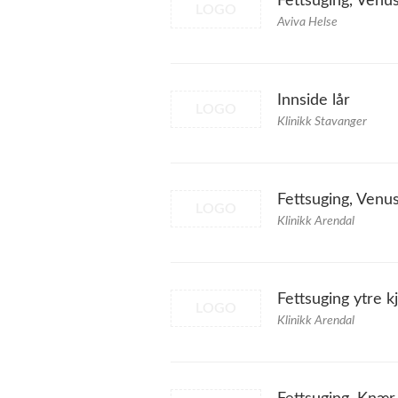
Fettsuging, Venu
LOGO
Aviva Helse
Innside lår
LOGO
Klinikk Stavanger
Fettsuging, Venu
LOGO
Klinikk Arendal
Fettsuging ytre 
LOGO
Klinikk Arendal