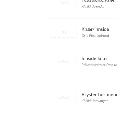
Fettsuging, Knær
LOGO
Klinikk Arendal
Knær/innside
LOGO
Oslo Plastikkirurgi
Innside knær
LOGO
Privathospitalet Fana 
Bryster hos menn
LOGO
Klinikk Stavanger