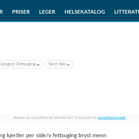
R
PRISER
LEGER
HELSEKATALOG
LITTERA
Kategori: Fettsuging
Sted: Alle
Ønsker du å profilere din klinikk her? Ta kontakt for
samarbeidsavtale
ning kjertler per side/v fettsuging bryst menn