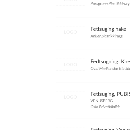
Porsgrunn Plastikkirurg
Fettsuging hake
LOGO
Anker plastikkirurgi
Fedtsugning: Kn
LOGO
Ovid Medisinske Klinik
Fettsuging, PUBI
LOGO
VENUSBERG
Oslo Privatklinikk