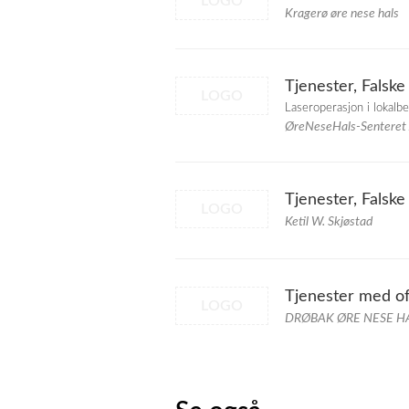
LOGO
Kragerø øre nese hals
Tjenester, Falske
LOGO
Laseroperasjon i lokalb
ØreNeseHals-Senteret
Tjenester, Falske
LOGO
Ketil W. Skjøstad
Tjenester med off
LOGO
DRØBAK ØRE NESE H