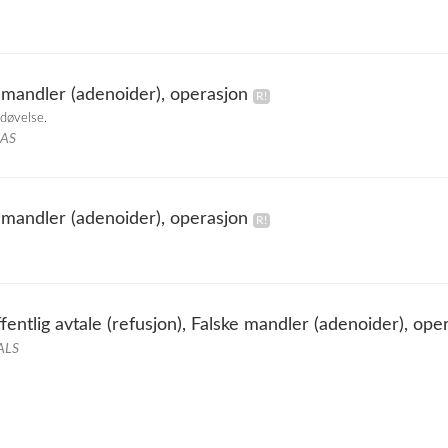
 mandler (adenoider), operasjon
edøvelse.
 AS
 mandler (adenoider), operasjon
entlig avtale (refusjon), Falske mandler (adenoider), ope
ALS