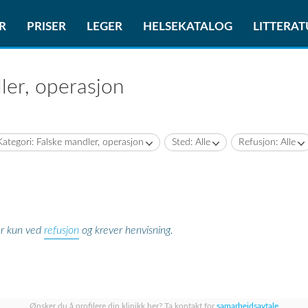
R
PRISER
LEGER
HELSEKATALOG
LITTERA
ler, operasjon
Kategori: Falske mandler, operasjon
Sted: Alle
Refusjon: Alle
refusjon
er kun ved
og krever henvisning.
Ønsker du å profilere din klinikk her? Ta kontakt for
samarbeidsavtale