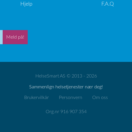
Hjelp
F.A.Q
Meld på!
HelseSmart AS © 2013 - 2026
Sammenlign helsetjenester nær deg!
Brukervilkår
Personvern
Om oss
Org.nr 916 907 354