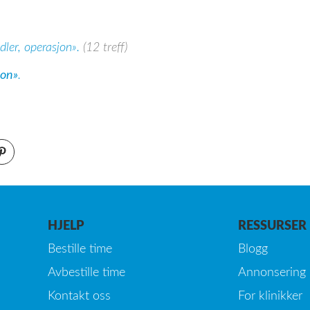
dler, operasjon».
(12 treff)
jon»
.
HJELP
RESSURSER
Bestille time
Blogg
Avbestille time
Annonsering
Kontakt oss
For klinikker