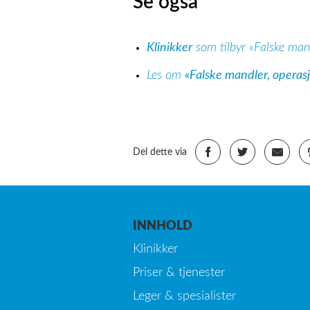
Se også
Klinikker
som tilbyr «Falske man
Les om
«Falske mandler, operas
Del dette via
INNHOLD
Klinikker
Priser & tjenester
Leger & spesialister