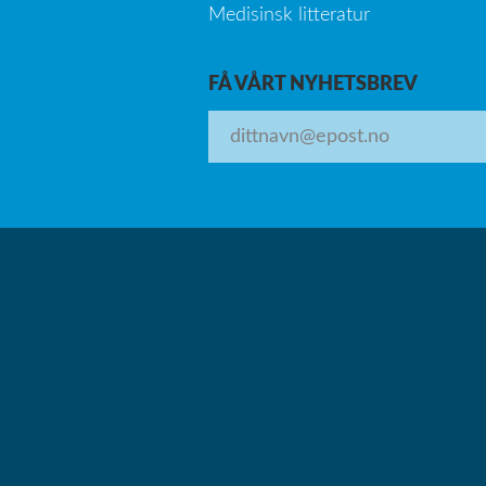
Medisinsk litteratur
FÅ VÅRT NYHETSBREV