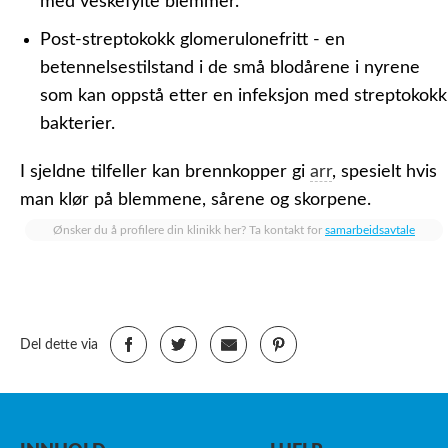
med veskefylte blemmer.
Post-streptokokk glomerulonefritt - en
betennelsestilstand i de små blodårene i nyrene
som kan oppstå etter en infeksjon med streptokokk
bakterier.
I sjeldne tilfeller kan brennkopper gi
arr
, spesielt hvis
man klør på blemmene, sårene og skorpene.
Ønsker du å profilere din klinikk her? Ta kontakt for
samarbeidsavtale
Del dette via