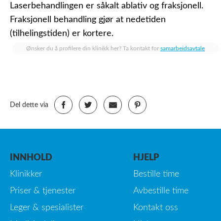
Laserbehandlingen er såkalt ablativ og fraksjonell.
Fraksjonell behandling gjør at nedetiden
(tilhelingstiden) er kortere.
Ønsker du å profilere din klinikk her? Ta kontakt for
samarbeidsavtale
Del dette via
INNHOLD
HJELP
Klinikker
Bestille time
Priser & tjenester
Avbestille time
Leger & spesialister
Kontakt oss