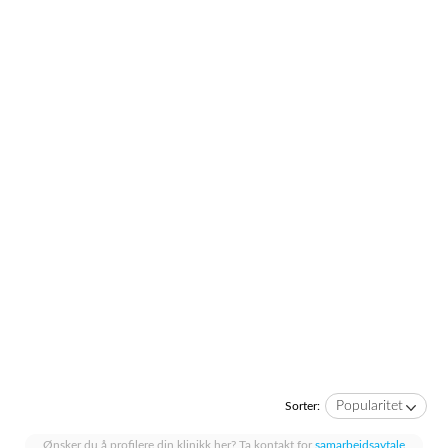
Popularitet
Sorter:
Ønsker du å profilere din klinikk her? Ta kontakt for
samarbeidsavtale