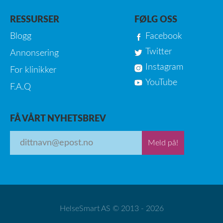
RESSURSER
FØLG OSS
Blogg
Facebook
Twitter
Annonsering
Instagram
For klinikker
YouTube
F.A.Q
FÅ VÅRT NYHETSBREV
Meld på!
HelseSmart AS © 2013 - 2026