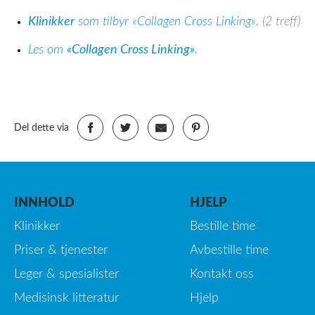
Klinikker
som tilbyr «Collagen Cross Linking».
(2 treff)
Les om
«Collagen Cross Linking»
.
Del dette via
INNHOLD
HJELP
Klinikker
Bestille time
Priser & tjenester
Avbestille time
Leger & spesialister
Kontakt oss
Medisinsk litteratur
Hjelp