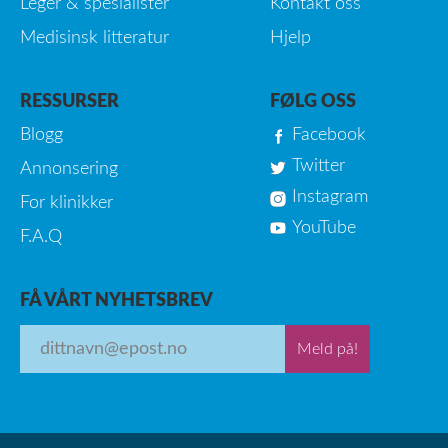
Leger & spesialister
Kontakt oss
Medisinsk litteratur
Hjelp
RESSURSER
FØLG OSS
Blogg
Facebook
Twitter
Annonsering
Instagram
For klinikker
YouTube
F.A.Q
FÅ VÅRT NYHETSBREV
Meld på!