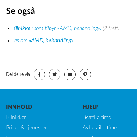
Se også
Klinikker
som tilbyr «AMD, behandling».
(2 treff)
Les om
«AMD, behandling»
.
Del dette via
INNHOLD
HJELP
Klinikker
Bestille time
Priser & tjenester
Avbestille time