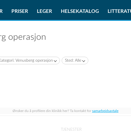
R
PRISER
LEGER
HELSEKATALOG
LITTERA
rg operasjon
Kategori: Venusberg operasjon
Sted: Alle
Ønsker du å profilere din klinikk her? Ta kontakt for
samarbeidsavtale
TJENESTER