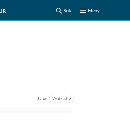
TUR
Ventetid
Sorter: