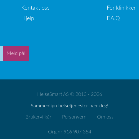
Kontakt oss
For klinikker
Hjelp
F.A.Q
Meld på!
HelseSmart AS © 2013 - 2026
Sammenlign helsetjenester nær deg!
Brukervilkår
Personvern
Om oss
Org.nr 916 907 354