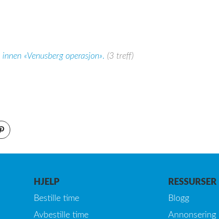
r innen «Venusberg operasjon».
(3 treff)
HJELP
RESSURSER
Bestille time
Blogg
Avbestille time
Annonsering