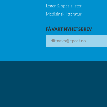
Leger & spesialister
Medisinsk litteratur
FÅ VÅRT NYHETSBREV