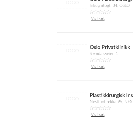
LOGO
Inkognitogt. 34, OSLO
Vis i kart
Oslo Privatklinikk
LOGO
Slemdalsveien 1
Vis i kart
Plastikkirurgisk Ins
LOGO
Nesttunbrekka 95, NE
Vis i kart