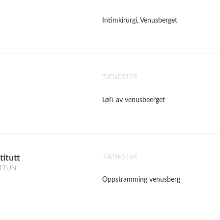
Intimkirurgi, Venusberget
TJENESTER
Løft av venusbeerget
TJENESTER
titutt
STTUN
Oppstramming venusberg