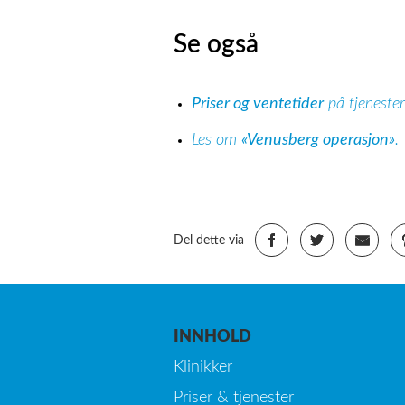
Se også
Priser og ventetider
på tjeneste
Les om
«Venusberg operasjon»
.
Del dette via
INNHOLD
Klinikker
Priser & tjenester