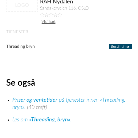
RÅH Nydalen
LOGO
Sandakerveien 116, OSLO
Vis i kart
TJENESTER
Threading bryn
Bestill time
Se også
Priser og ventetider
på tjenester innen «Threading,
bryn».
(40 treff)
Les om
«Threading, bryn»
.