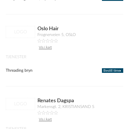
Oslo Hair
LOGO
Frognerveien 5, OSLO
Vis i kart
TJENESTER
Threading bryn
Bestill time
Renates Dagspa
LOGO
Markensgt. 2, KRISTIANSAND S
Vis i kart