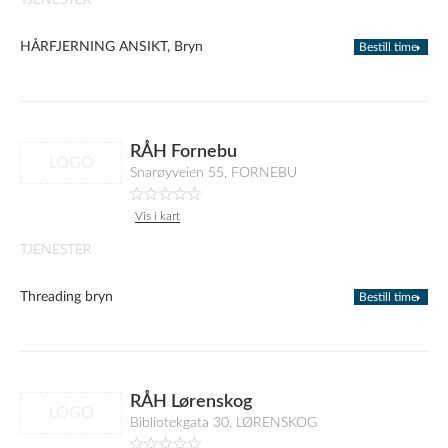
TJENESTER
HÅRFJERNING ANSIKT, Bryn
Bestill time
RÅH Fornebu
LOGO
Snarøyveien 55, FORNEBU
Vis i kart
TJENESTER
Threading bryn
Bestill time
RÅH Lørenskog
LOGO
Bibliotekgata 30, LØRENSKOG