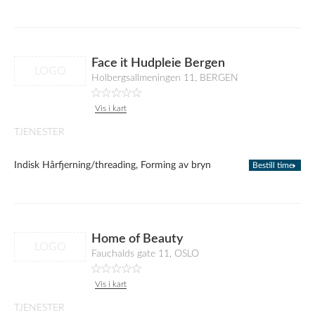
Face it Hudpleie Bergen
LOGO
Holbergsallmeningen 11, BERGEN
Vis i kart
TJENESTER
Indisk Hårfjerning/threading, Forming av bryn
Bestill time
Home of Beauty
LOGO
Fauchalds gate 11, OSLO
Vis i kart
TJENESTER