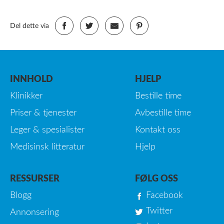
Del dette via
INNHOLD
HJELP
Klinikker
Bestille time
Priser & tjenester
Avbestille time
Leger & spesialister
Kontakt oss
Medisinsk litteratur
Hjelp
RESSURSER
FØLG OSS
Blogg
Facebook
Twitter
Annonsering