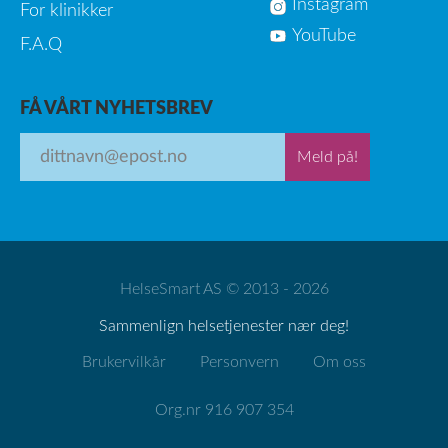
Instagram
For klinikker
YouTube
F.A.Q
FÅ VÅRT NYHETSBREV
Meld på!
HelseSmart AS © 2013 - 2026
Sammenlign helsetjenester nær deg!
Brukervilkår
Personvern
Om oss
Org.nr 916 907 354