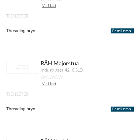
Vis i kart
TJENESTER
Threading bryn
Bestill time
RÅH Majorstua
LOGO
Industrigata 42, OSLO
Vis i kart
TJENESTER
Threading bryn
Bestill time