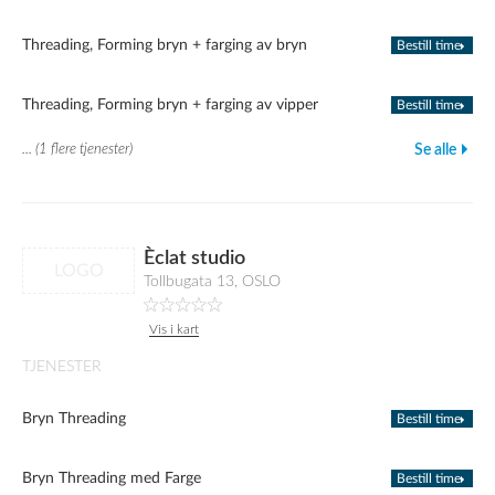
Threading, Forming bryn + farging av bryn
Bestill time
Threading, Forming bryn + farging av vipper
Bestill time
... (1 flere tjenester)
Se alle
Èclat studio
LOGO
Tollbugata 13, OSLO
Vis i kart
TJENESTER
Bryn Threading
Bestill time
Bryn Threading med Farge
Bestill time