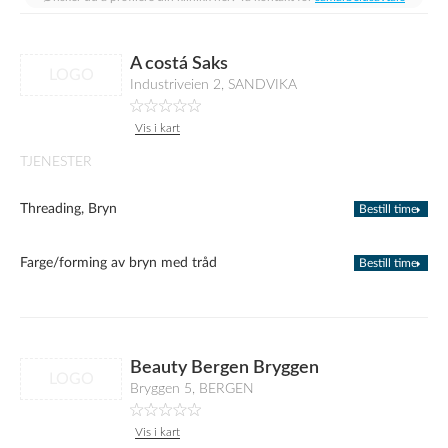
A costá Saks
LOGO
Industriveien 2, SANDVIKA
Vis i kart
TJENESTER
Threading, Bryn
Bestill time
Farge/forming av bryn med tråd
Bestill time
Beauty Bergen Bryggen
LOGO
Bryggen 5, BERGEN
Vis i kart