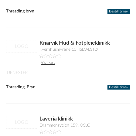
Threading bryn
Bestill time
Knarvik Hud & Fotpleieklinikk
LOGO
Kvernhusmyrane 15, ISDALSTØ
Vis i kart
TJENESTER
Threading, Bryn
Bestill time
Laveria klinikk
LOGO
Drammensveien 159, OSLO