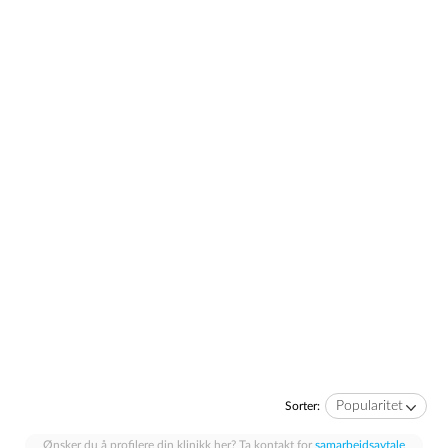
Popularitet
Sorter:
Ønsker du å profilere din klinikk her? Ta kontakt for
samarbeidsavtale