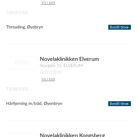
Vis i kart
TJENESTER
Threading, Øyebryn
Bestill time
Novelaklinikken Elverum
LOGO
Storgata 15, ELVERUM
Vis i kart
TJENESTER
Hårfjerning m/tråd, Øyenbryn
Bestill time
Novelaklinikken Kongsberg