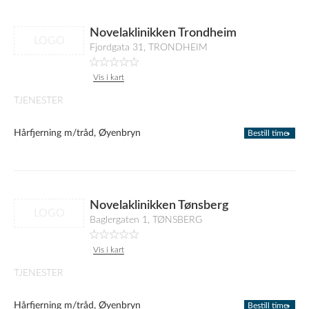
Novelaklinikken Trondheim
LOGO
Fjordgata 31, TRONDHEIM
Vis i kart
TJENESTER
Hårfjerning m/tråd, Øyenbryn
Bestill time
Novelaklinikken Tønsberg
LOGO
Baglergaten 1, TØNSBERG
Vis i kart
TJENESTER
Hårfjerning m/tråd, Øyenbryn
Bestill time