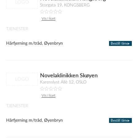
LOGO
Storgata 19, KONGSBERG
Vis i kart
TJENESTER
Hårfjerning m/tråd, Øyenbryn
Bestill time
Novelaklinikken Skøyen
LOGO
Karenslyst Allè 12, OSLO
Vis i kart
TJENESTER
Hårfjerning m/tråd, Øyenbryn
Bestill time