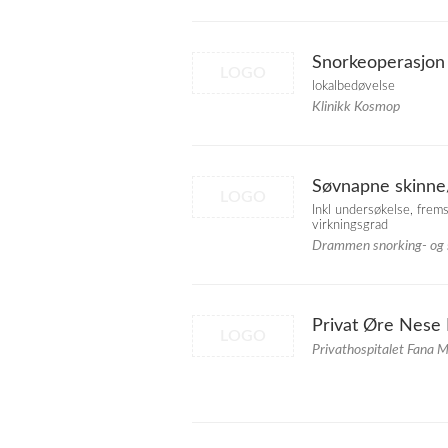
Snorkeoperasjon 
LOGO
lokalbedøvelse
Klinikk Kosmop
Søvnapne skinne
LOGO
Inkl undersøkelse, fremst
virkningsgrad
Drammen snorking- og
Privat Øre Nese 
LOGO
Privathospitalet Fana 