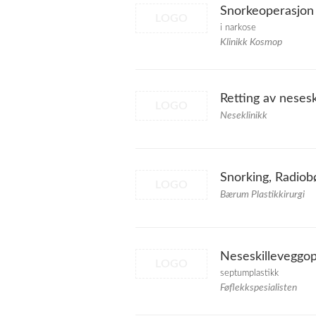
Snorkeoperasjon 
LOGO
i narkose
Klinikk Kosmop
Retting av nesesk
LOGO
Neseklinikk
Snorking, Radiob
LOGO
Bærum Plastikkirurgi
Neseskilleveggo
LOGO
septumplastikk
Føflekkspesialisten