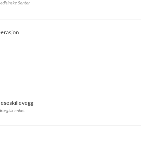
Medisinske Senter
perasjon
eseskillevegg
irurgisk enhet