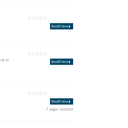
Bestill time
ing av
Bestill time
Bestill time
7 dager ventetid