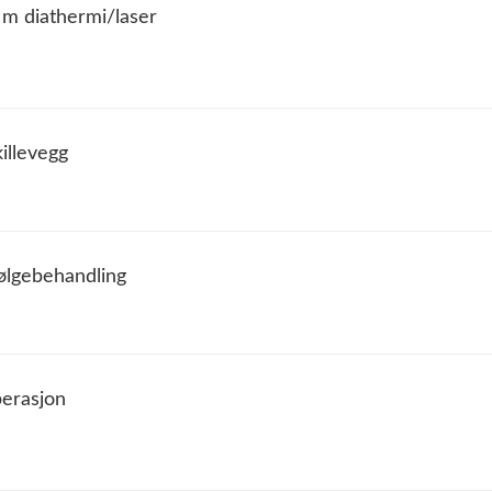
m diathermi/laser
illevegg
ølgebehandling
perasjon