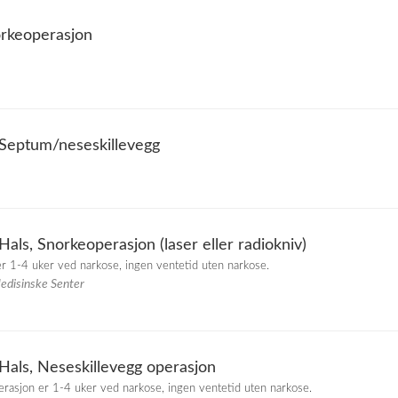
rkeoperasjon
 Septum/neseskillevegg
als, Snorkeoperasjon (laser eller radiokniv)
er 1-4 uker ved narkose, ingen ventetid uten narkose.
Medisinske Senter
Hals, Neseskillevegg operasjon
perasjon er 1-4 uker ved narkose, ingen ventetid uten narkose.