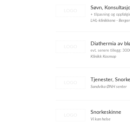
Søvn, Konsultasj
LOGO
+ tilpasning og oppfølg
LHL-klinikkene - Berge
Diathermia av bl
LOGO
evt. senere tillegg: 30
Klinikk Kosmop
Tjenester, Snork
LOGO
Sandvika ØNH senter
Snorkeskinne
LOGO
Vi kan helse