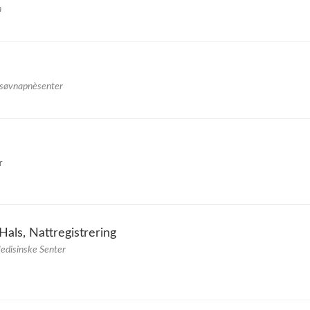
n
 søvnapnèsenter
r
als, Nattregistrering
Medisinske Senter