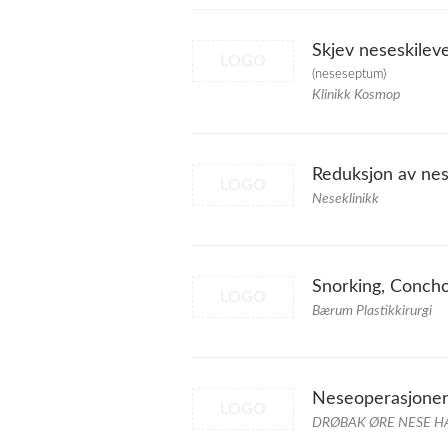
Skjev neseskilev
LOGO
(neseseptum)
Klinikk Kosmop
Reduksjon av ne
LOGO
Neseklinikk
Snorking, Concho
LOGO
Bærum Plastikkirurgi
Neseoperasjoner 
LOGO
DRØBAK ØRE NESE H