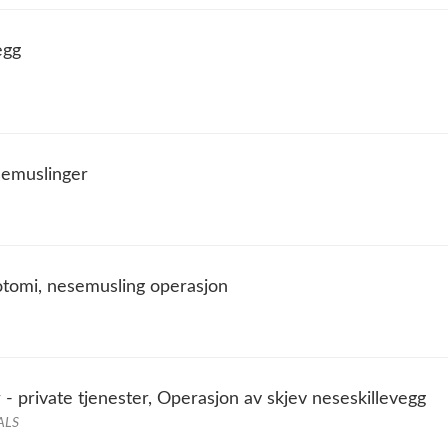
egg
semuslinger
tomi, nesemusling operasjon
- private tjenester, Operasjon av skjev neseskillevegg
ALS