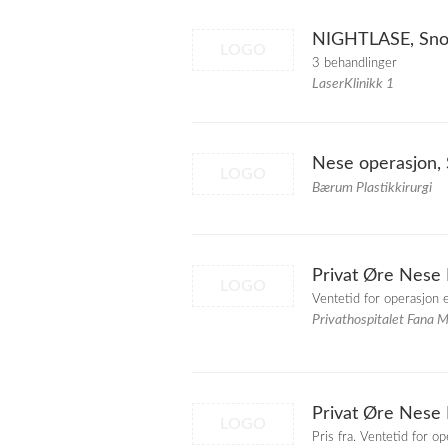
NIGHTLASE, Sno
LOGO
3 behandlinger
LaserKlinikk 1
Nese operasjon,
LOGO
Bærum Plastikkirurgi
Privat Øre Nese H
LOGO
Ventetid for operasjon 
Privathospitalet Fana 
Privat Øre Nese 
LOGO
Pris fra. Ventetid for o