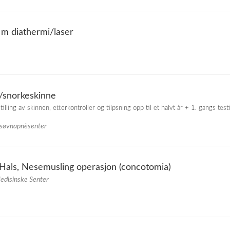
m diathermi/laser
/snorkeskinne
illing av skinnen, etterkontroller og tilpsning opp til et halvt år + 1. gangs test
 søvnapnèsenter
Hals, Nesemusling operasjon (concotomia)
Medisinske Senter