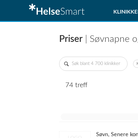
KLINIKKE
Priser
| Søvnapne o
74 treff
Søvn, Senere kon
LOGO