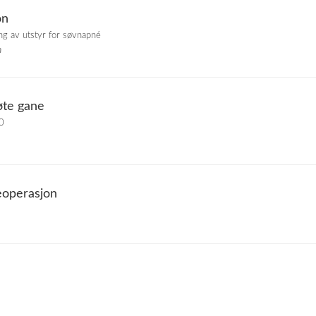
on
ing av utstyr for søvnapné
n
øte gane
00
eoperasjon