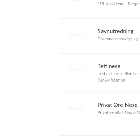
LHL-klinikkene - Berge
Søvnutredning
LOGO
Drammen snorking- og
Tett nese
LOGO
med diathermi eller lase
Klinikk Kosmop
Privat Øre Nese H
LOGO
Privathospitalet Fana 