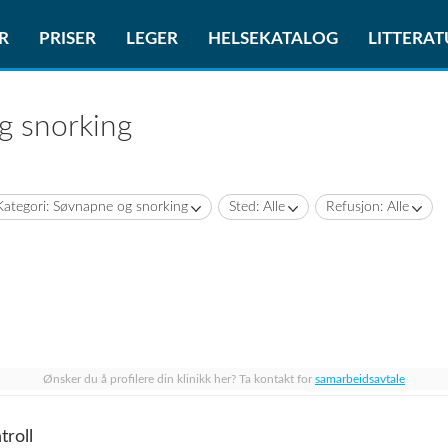
R
PRISER
LEGER
HELSEKATALOG
LITTERA
g snorking
Kategori: Søvnapne og snorking
Sted: Alle
Refusjon: Alle
Ønsker du å profilere din klinikk her? Ta kontakt for
samarbeidsavtale
troll