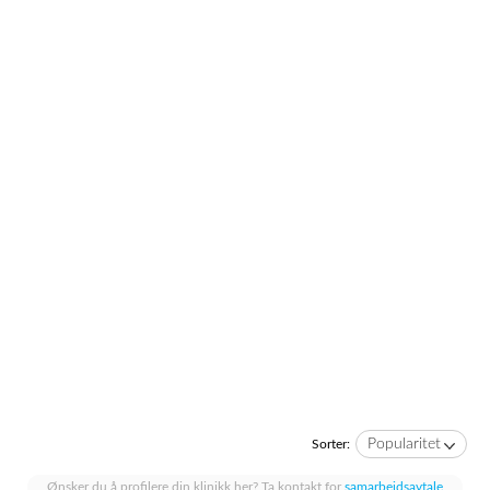
Popularitet
Sorter:
Ønsker du å profilere din klinikk her? Ta kontakt for
samarbeidsavtale